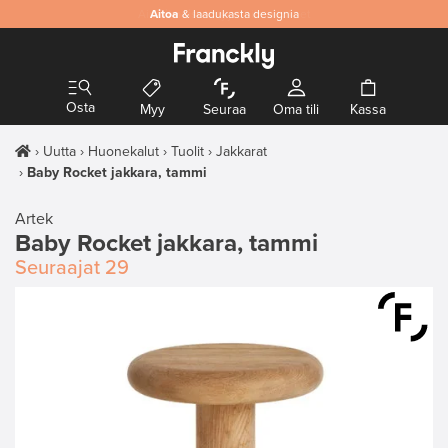
Aitoa
& laadukasta designia
Osta
Myy
Seuraa
Oma tili
Kassa
Uutta
Huonekalut
Tuolit
Jakkarat
Baby Rocket jakkara, tammi
Artek
Baby Rocket jakkara, tammi
Seuraajat
29