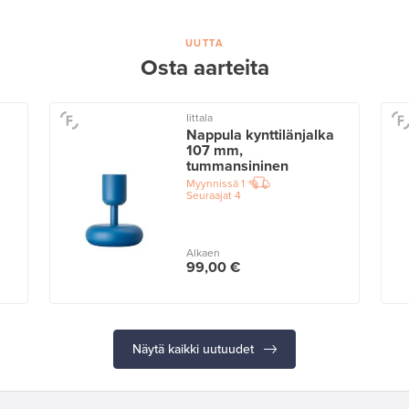
UUTTA
Osta aarteita
Iittala
Nappula kynttilänjalka
107 mm,
tummansininen
Myynnissä
1
Seuraajat
4
Alkaen
99,00 €
Näytä kaikki uutuudet