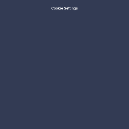
Ostajan turva
Asiakaspalvelun tuki
Cookie Settings
Kestäviä valintoja
Seuraa meitä
Franckly
Tarvitsetko apua?