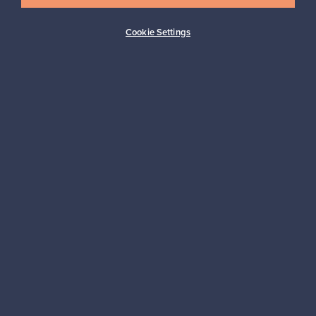
Cookie Settings
Ostajan turva
Asiakaspalvelun tuki
Kestäviä valintoja
Seuraa meitä
Franckly
Tarvitsetko apua?