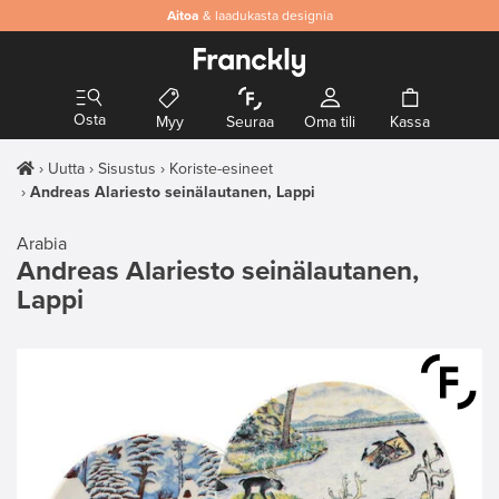
Aitoa
& laadukasta designia
Osta
Myy
Seuraa
Oma tili
Kassa
Uutta
Sisustus
Koriste-esineet
Andreas Alariesto seinälautanen, Lappi
Arabia
Andreas Alariesto seinälautanen,
Lappi