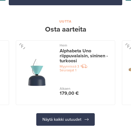
UUTTA
Osta aarteita
Hem
Alphabeta Uno
riippuvalaisin, sininen -
turkoosi
Myynnissä
3
Seuraajat
1
Alkaen
179,00 €
Näytä kaikki uutuudet