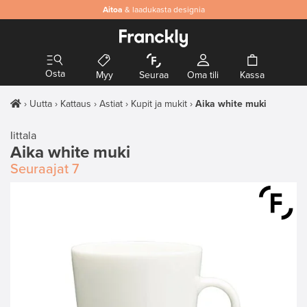
Aitoa
& laadukasta designia
Osta
Myy
Seuraa
Oma tili
Kassa
Uutta
Kattaus
Astiat
Kupit ja mukit
Aika white muki
Iittala
Aika white muki
Seuraajat
7