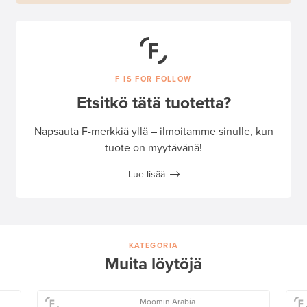
F IS FOR FOLLOW
Etsitkö tätä tuotetta?
Napsauta F-merkkiä yllä – ilmoitamme sinulle, kun
tuote on myytävänä!
Lue lisää
KATEGORIA
Muita löytöjä
Moomin Arabia