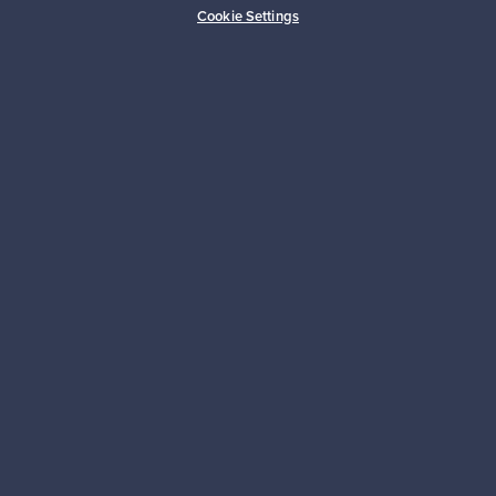
Cookie Settings
Kestäviä valintoja
Seuraa meitä
Franckly
Tarvitsetko apua?
Ostajille