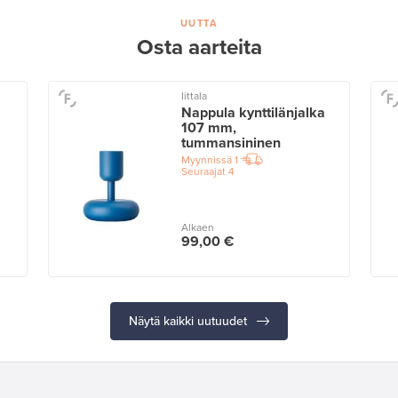
UUTTA
Osta aarteita
Iittala
Nappula kynttilänjalka
107 mm,
tummansininen
Myynnissä
1
Seuraajat
4
Alkaen
99,00 €
Näytä kaikki uutuudet