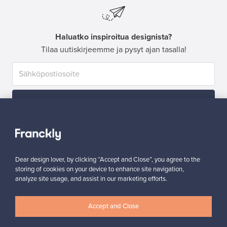
Haluatko inspiroitua designista?
Tilaa uutiskirjeemme ja pysyt ajan tasalla!
Tilaa
Dear design lover, by clicking “Accept and Close”, you agree to the
storing of cookies on your device to enhance site navigation,
analyze site usage, and assist in our marketing efforts.
Aitoa designia
Turvalliset maksut
Accept and Close
Ostajan turva
Asiakaspalvelun tuki