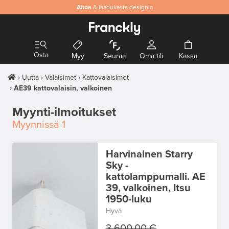
Aitoa
& laadukasta designia
Osta
Myy
Seuraa
Oma tili
Kassa
Uutta
Valaisimet
Kattovalaisimet
AE39 kattovalaisin, valkoinen
Myynti-ilmoitukset
Myynnissä
1
Harvinainen Starry
Sky -
kattolamppumalli. AE
39, valkoinen, Itsu
1950-luku
Hyvä
3 600,00 €