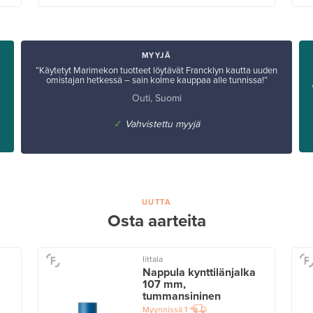
MYYJÄ
”Käytetyt Marimekon tuotteet löytävät Francklyn kautta uuden
omistajan hetkessä – sain kolme kauppaa alle tunnissa!”
Outi, Suomi
✓
Vahvistettu myyjä
UUTTA
Osta aarteita
Iittala
Nappula kynttilänjalka
107 mm,
tummansininen
Myynnissä
1