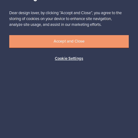
Tilaa
Dear design lover, by clicking “Accept and Close”, you agree to the
storing of cookies on your device to enhance site navigation,
analyze site usage, and assist in our marketing efforts.
Accept and Close
Aitoa designia
Turvalliset maksut
Cookie Settings
Ostajan turva
Asiakaspalvelun tuki
Kestäviä valintoja
Seuraa meitä