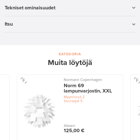
Tekniset ominaisuudet
Itsu
KATEGORIA
Muita löytöjä
Normann Copenhagen
Norm 69
lampunvarjostin, XXL
Myynnissä
2
Seuraajat
5
Alkaen
125,00 €