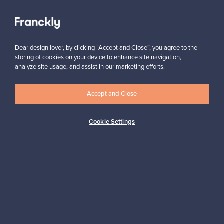
Tilaa
Dear design lover, by clicking “Accept and Close”, you agree to the
storing of cookies on your device to enhance site navigation,
analyze site usage, and assist in our marketing efforts.
Accept and Close
Cookie Settings
Aitoa designia
Turvalliset maksut
Ostajan turva
Asiakaspalvelun tuki
Kestäviä valintoja