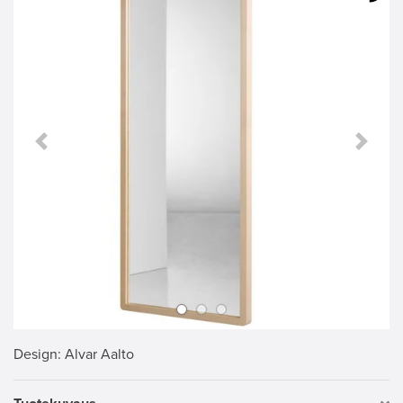
Previous Slide
Next S
Design
: Alvar Aalto