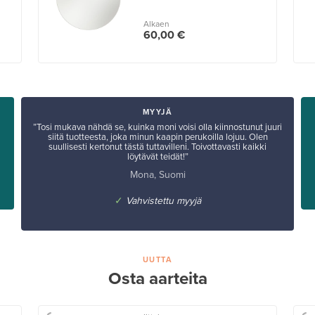
Alkaen
60,00 €
MYYJÄ
”Tosi mukava nähdä se, kuinka moni voisi olla kiinnostunut juuri
siitä tuotteesta, joka minun kaapin perukoilla lojuu. Olen
a
suullisesti kertonut tästä tuttavilleni. Toivottavasti kaikki
löytävät teidät!”
Mona, Suomi
✓
Vahvistettu myyjä
UUTTA
Osta aarteita