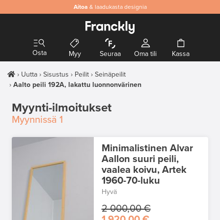
Aitoa
& laadukasta designia
Osta
Myy
Seuraa
Oma tili
Kassa
Uutta
Sisustus
Peilit
Seinäpeilit
Aalto peili 192A, lakattu luonnonvärinen
Myynti-ilmoitukset
Myynnissä
1
Minimalistinen Alvar
Aallon suuri peili,
vaalea koivu, Artek
1960-70-luku
Hyvä
2 000,00 €
1 920,00 €