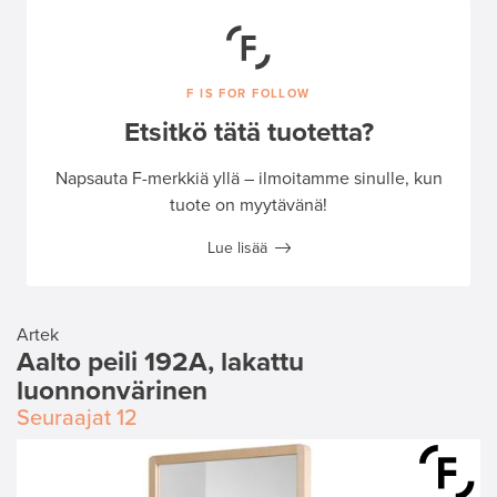
F IS FOR FOLLOW
Etsitkö tätä tuotetta?
Napsauta F-merkkiä yllä – ilmoitamme sinulle, kun
tuote on myytävänä!
Lue lisää
Artek
Aalto peili 192A, lakattu
luonnonvärinen
Seuraajat
12