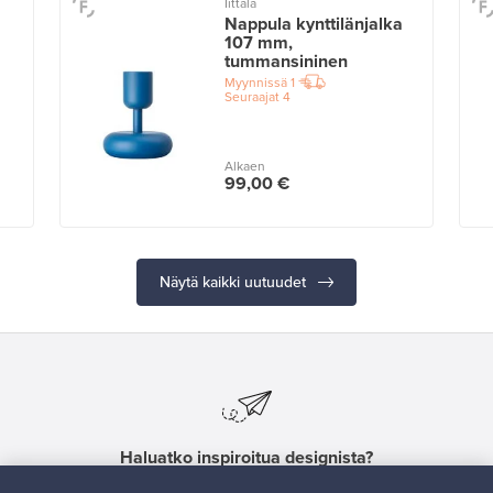
Iittala
Nappula kynttilänjalka
107 mm,
tummansininen
Myynnissä
1
Seuraajat
4
Alkaen
99,00 €
Näytä kaikki uutuudet
Haluatko inspiroitua designista?
Tilaa uutiskirjeemme ja pysyt ajan tasalla!