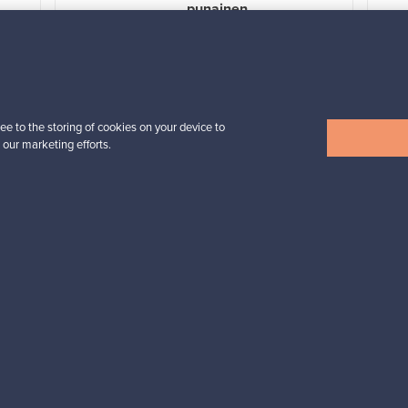
punainen
Myynnissä
1
Alkaen
3 450,00 €
VINTAGE
ee to the storing of cookies on your device to
 our marketing efforts.
Näytä kaikki uutuudet
esignista?
pysyt ajan tasalla!