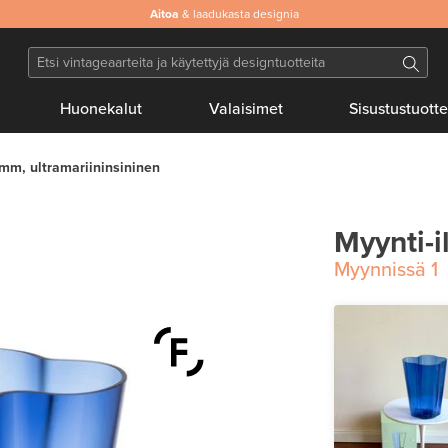
Aitoa
& laadukasta designia
Huonekalut
Valaisimet
Sisustustuotte
mm, ultramariininsininen
Myynti-i
Myynnissä
1