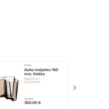
Iittala
I
Aalto maljakko 160
mm, hiekka
Myynnissä
1
Seuraajat
10
Alkaen
360,00 €