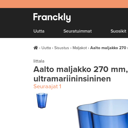
Uutta
Seuratuimmat
Suosikit
Uutta
Sisustus
Maljakot
Aalto maljakko 270 
Iittala
Aalto maljakko 270 mm,
ultramariininsininen
Seuraajat
1