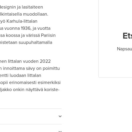
esignin ja lasitaiteen
lkintaisella muodollaan.
työ Karhula-Iittalan
sa vuonna 1936, ja vuotta
Et
 koossa ja värissä Pariisin
mistetaan suupuhaltamalla
Napsaut
inen Iittalan vuoden 2022
n innoittama sävy on poimittu
entti luodaan Iittalan
 sopii erinomaisesti esimerkiksi
ljakko onkin näyttävä koriste-