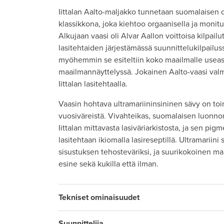
Iittalan Aalto-maljakko tunnetaan suomalaisen d
klassikkona, joka kiehtoo orgaanisella ja monitu
Alkujaan vaasi oli Alvar Aallon voittoisa kilpailu
lasitehtaiden järjestämässä suunnittelukilpailus
myöhemmin se esiteltiin koko maailmalle useassa
maailmannäyttelyssä. Jokainen Aalto-vaasi val
Iittalan lasitehtaalla.
Vaasin hohtava ultramariininsininen sävy on to
vuosiväreistä. Vivahteikas, suomalaisen luonno
Iittalan mittavasta lasiväriarkistosta, ja sen pigm
lasitehtaan ikiomalla lasireseptillä. Ultramariini
sisustuksen tehosteväriksi, ja suurikokoinen ma
esine sekä kukilla että ilman.
Tekniset ominaisuudet
Suunnittelija