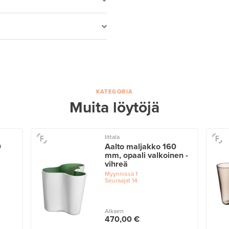
KATEGORIA
Muita löytöjä
Iittala
0
Aalto maljakko 160
mm, opaali valkoinen -
vihreä
Myynnissä
1
Seuraajat
14
Alkaen
470,00 €