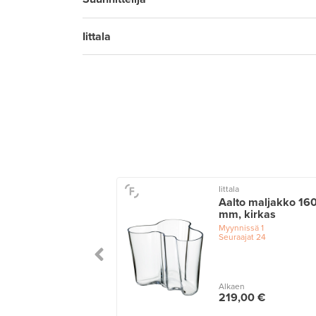
Iittala
Iittala
u maljakko, 115 x
Aalto maljakko 16
 mm,
mm, kirkas
npunainen
Myynnissä
1
Seuraajat
24
issä
1
ajat
5
Alkaen
n
219,00 €
,00 €