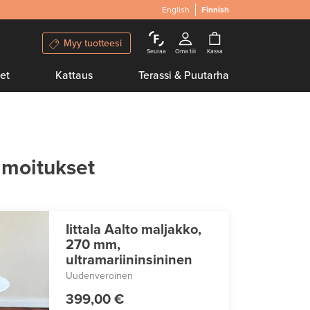
English
Finnish
Myy tuotteesi
Seuraa
Oma tili
Kassa
et
Kattaus
Terassi & Puutarha
lmoitukset
Iittala Aalto maljakko,
270 mm,
ultramariininsininen
Uudenveroinen
399,00 €