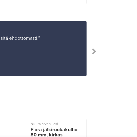
sitä ehdottomasti.”
”Erityis
Nuutajärven Lasi
I
Flora jälkiruokakulho
80 mm, kirkas