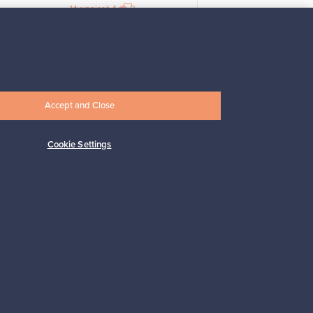
Myynnissä
4
Alkaen
33,00 €
Accept and Close
Cookie Settings
Tilaa