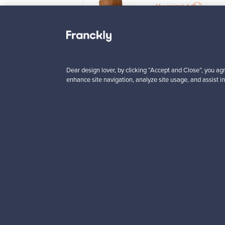
issä
12
Myynnissä
4
ajat
2
n
Alkaen
5 €
725,00 €
VINTAGE
Dear design lover, by clicking “Accept and Close”, you agr
enhance site navigation, analyze site usage, and assist in
Haluatko inspiroitua d
Tilaa uutiskirjeemme ja 