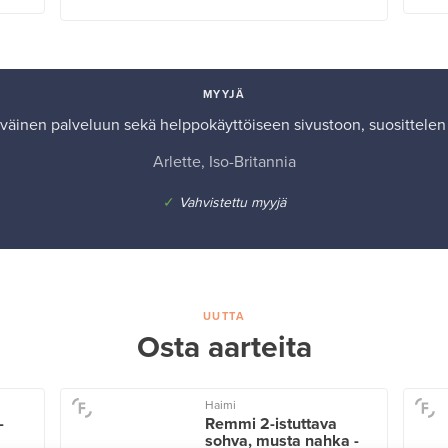
MYYJÄ
tyväinen palveluun sekä helppokäyttöiseen sivustoon, suosittelen 
Arlette, Iso-Britannia
✓
Vahvistettu myyjä
UUTTA
Osta aarteita
Haimi
-
Remmi 2-istuttava
sohva, musta nahka -