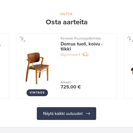
UUTTA
Osta aarteita
Keravan Puuseppätehdas
,
Domus tuoli, koivu -
tiikki
Myynnissä
4
Alkaen
725,00 €
VINTAGE
Näytä kaikki uutuudet