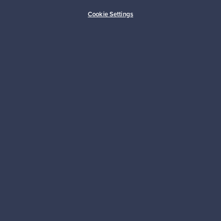
Ostajan turva
Asiakaspalvelun tuki
Cookie Settings
Kestäviä valintoja
Seuraa meitä
Franckly
Tarvitsetko apua?