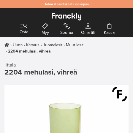
Aitoa
& laadukasta designia
Osta
Myy
Seuraa
Oma tili
Kassa
Uutta
Kattaus
Juomalasit
Muut lasit
2204 mehulasi, vihreä
Iittala
2204 mehulasi, vihreä