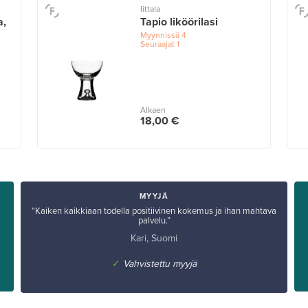
Iittala
a,
Tapio liköörilasi
Myynnissä
4
Seuraajat
1
Alkaen
18,00 €
MYYJÄ
”Kaiken kaikkiaan todella positiivinen kokemus ja ihan mahtava
palvelu.”
Kari, Suomi
✓
Vahvistettu myyjä