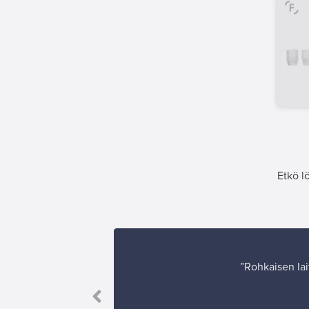
Etkö l
”Rohkaisen lai
ua muillekin.”