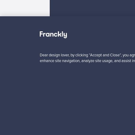
Haluatko inspiroitua d
Dear design lover, by clicking “Accept and Close”, you agr
enhance site navigation, analyze site usage, and assist in
Tilaa uutiskirjeemme ja 
Aitoa designia
Tur
Franckly
Tarvitsetko apua?