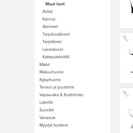
Muut lasit
Astiat
Kannut
Aterimet
Tarjoiluvälineet
Tarjottimet
Lasinaluset
Kattaustekstiilit
Matot
Makuuhuone
Kylpyhuone
Terassi ja puutarha
Vapaa-aika & Kodinhoito
Lapsille
Suosikit
Varaosat
Myydyt tuotteet