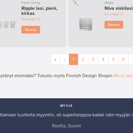
Ferm Living
Iittala
Ripple lasi, pieni,
Niva viskilasi
kirkas
Seuraajat
11
Seuraajat
12
Seuraa
Seuraa
«
‹
1
2
3
4
5
6
öytänyt etsimääsi? Tutustu myös Finnish Design Shopin
Muut lasi
MYYJÄ
ttamaan tuotteita myyntiin, oli superhelppoa kaikki näin myyjän
Reetta, Suomi