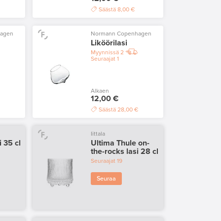
€
Säästä
8,00 €
hagen
Normann Copenhagen
Liköörilasi
Myynnissä
2
Seuraajat
1
Alkaen
12,00 €
Säästä
28,00 €
Iittala
i 35 cl
Ultima Thule on-
the-rocks lasi 28 cl
Seuraajat
19
Seuraa