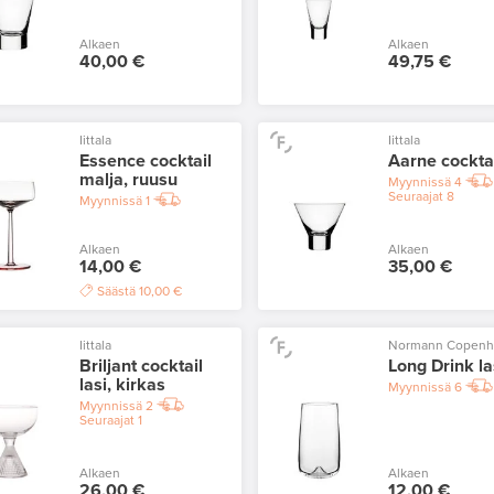
Alkaen
Alkaen
40,00 €
49,75 €
Iittala
Iittala
Essence cocktail
Aarne cocktai
malja, ruusu
Myynnissä
4
Seuraajat
8
Myynnissä
1
Alkaen
Alkaen
14,00 €
35,00 €
Säästä
10,00 €
Iittala
Normann Copen
Briljant cocktail
Long Drink la
lasi, kirkas
Myynnissä
6
Myynnissä
2
Seuraajat
1
Alkaen
Alkaen
26,00 €
12,00 €