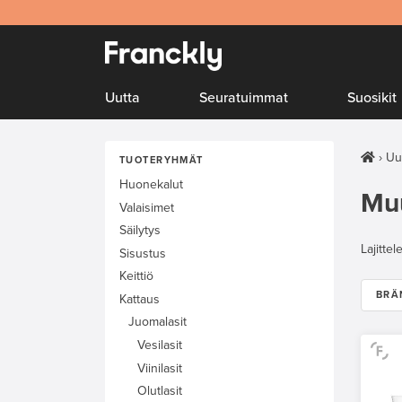
Uutta
Seuratuimmat
Suosikit
Uu
TUOTERYHMÄT
Huonekalut
Muu
Valaisimet
Säilytys
Lajittel
Sisustus
Keittiö
BRÄ
Kattaus
Juomalasit
Vesilasit
Viinilasit
Olutlasit