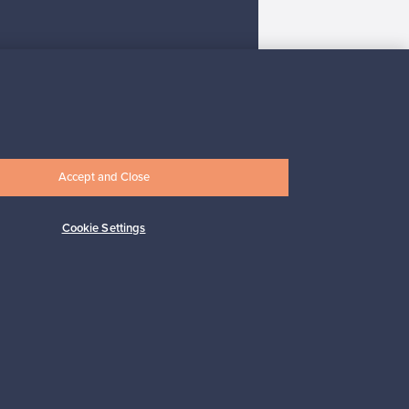
Tilaa
Accept and Close
Cookie Settings
 tuki
Kestäviä valintoja
Seuraa meitä