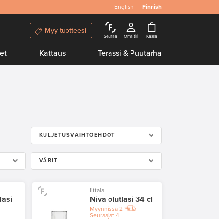
English
Finnish
Myy tuotteesi
Seuraa
Oma tili
Kassa
et
Kattaus
Terassi & Puutarha
KULJETUSVAIHTOEHDOT
VÄRIT
Iittala
lasi
Niva olutlasi 34 cl
Myynnissä
2
Seuraajat
4