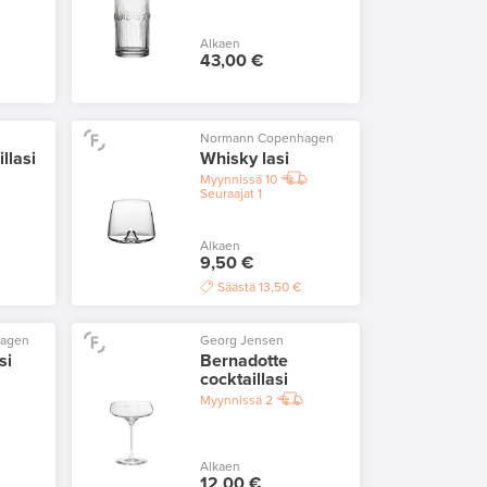
Alkaen
43,00 €
Normann Copenhagen
llasi
Whisky lasi
Myynnissä
10
Seuraajat
1
Alkaen
9,50 €
Säästä
13,50 €
hagen
Georg Jensen
si
Bernadotte
cocktaillasi
Myynnissä
2
Alkaen
12,00 €