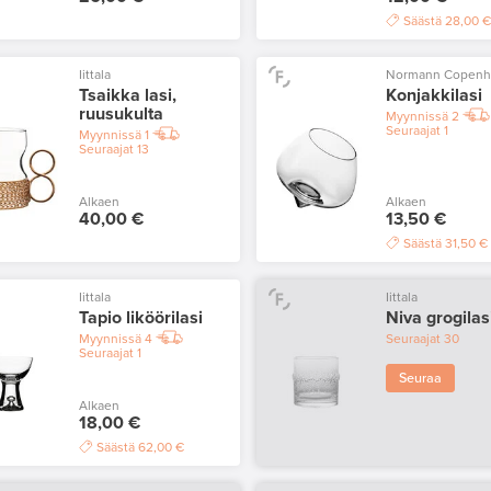
Säästä
28,00 
Iittala
Normann Copen
Tsaikka lasi,
Konjakkilasi
ruusukulta
Myynnissä
2
Seuraajat
1
Myynnissä
1
Seuraajat
13
Alkaen
Alkaen
40,00 €
13,50 €
Säästä
31,50 €
Iittala
Iittala
Tapio liköörilasi
Niva grogilas
Myynnissä
4
Seuraajat
30
Seuraajat
1
Seuraa
Alkaen
18,00 €
Säästä
62,00 €