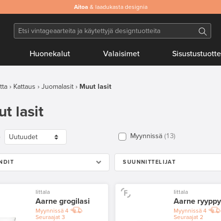
Aitoa
& laadukasta designia
Huonekalut
Valaisimet
Sisustustuotte
tta
Kattaus
Juomalasit
Muut lasit
t lasit
Myynnissä
13
e
NDIT
SUUNNITTELIJAT
Iittala
Iittala
Aarne grogilasi
Aarne ryyppy
Myynnissä
4
Myynnissä
4
Seuraajat
3
Seuraajat
2