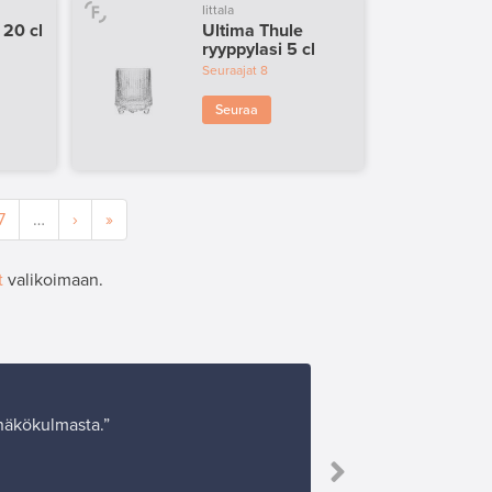
Iittala
 20 cl
Ultima Thule
ryyppylasi 5 cl
Seuraajat
8
Seuraa
7
…
›
»
t
valikoimaan.
 näkökulmasta.”
”Ostin va