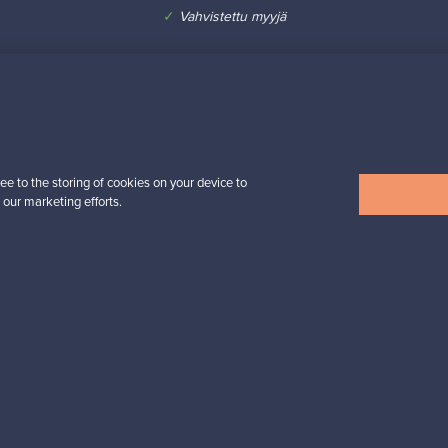
✓
Vahvistettu myyjä
esignista?
ee to the storing of cookies on your device to
 our marketing efforts.
pysyt ajan tasalla!
valliset maksut
Ostajan turva
Asiakaspalvelun
Ostajille
Myyjille