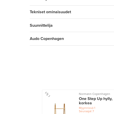
Tekniset ominaisuudet
Suunnittelija
Audo Copenhagen
a
Normann Copenhagen
sic avohylly
One Step Up hylly,
ikolla, kapea,
korkea
nonvärinen
Myynnissä
1
Seuraajat
7
issä
1