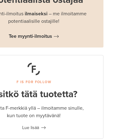
ti-ilmoitus
ilmaiseksi
– me ilmoitamme
potentiaalisille ostajille!
Tee myynti-ilmoitus
F IS FOR FOLLOW
sitkö tätä tuotetta?
a F-merkkiä yllä – ilmoitamme sinulle,
kun tuote on myytävänä!
Lue lisää