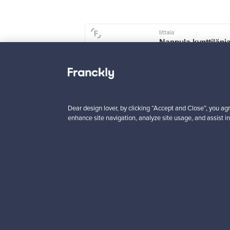
Iittala
tu keraaminen
Nappula kynttilänj
jakko, 225 mm,
107 mm,
e
tummansininen
issä
1
Myynnissä
1
ajat
6
Seuraajat
4
n
Alkaen
Dear design lover, by clicking “Accept and Close”, you agr
00 €
99,00 €
enhance site navigation, analyze site usage, and assist in
Haluatko inspiroitua d