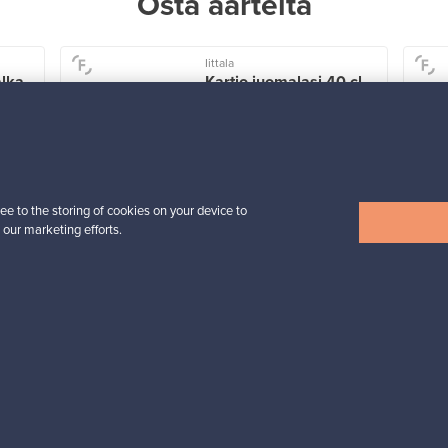
Osta aarteita
Iittala
alka
Kartio juomalasi 40 cl,
sade
Myynnissä
4
Seuraajat
1
Alkaen
ee to the storing of cookies on your device to
32,25 €
 our marketing efforts.
Näytä kaikki uutuudet
esignista?