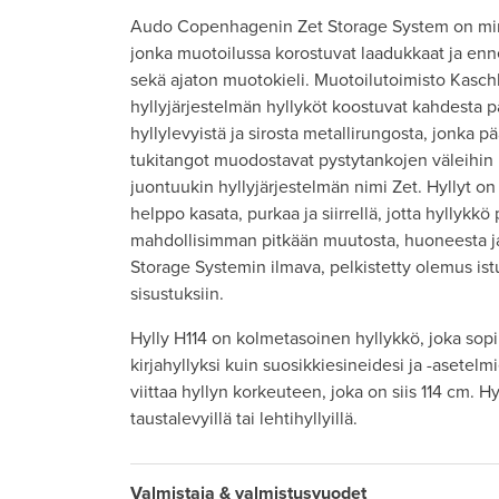
Audo Copenhagenin Zet Storage System on mini
jonka muotoilussa korostuvat laadukkaat ja enne
sekä ajaton muotokieli. Muotoilutoimisto Kasc
hyllyjärjestelmän hyllyköt koostuvat kahdesta p
hyllylevyistä ja sirosta metallirungosta, jonka pä
tukitangot muodostavat pystytankojen väleihin ik
juontuukin hyllyjärjestelmän nimi Zet. Hyllyt on 
helppo kasata, purkaa ja siirrellä, jotta hyllykkö
mahdollisimman pitkään muutosta, huoneesta ja
Storage Systemin ilmava, pelkistetty olemus ist
sisustuksiin.
Hylly H114 on kolmetasoinen hyllykkö, joka sopii
kirjahyllyksi kuin suosikkiesineidesi ja -asetelmi
viittaa hyllyn korkeuteen, joka on siis 114 cm. H
taustalevyillä tai lehtihyllyillä.
Valmistaja & valmistusvuodet