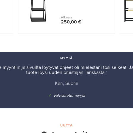
Alkaen
250,00 €
MYYJÄ
 myyntiin ja sivuilta löytyvät ohjeet oli mielestäni tosi selkeät. 
tuote löysi uuden omistajan Tanskasta.”
Kari, Suomi
✓
Vahvistettu myyjä
UUTTA