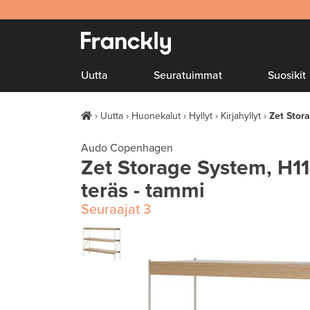
Uutta
Seuratuimmat
Suosikit
Uutta
Huonekalut
Hyllyt
Kirjahyllyt
Zet Stor
Audo Copenhagen
Zet Storage System, H11
teräs - tammi
Seuraajat
3