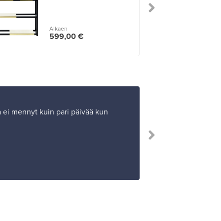
Alkaen
599,00 €
Ja ei mennyt kuin pari päivää kun
”Olen o