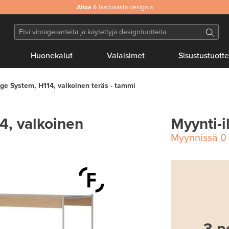
Aitoa
& laadukasta designia
Huonekalut
Valaisimet
Sisustustuotte
age System, H114, valkoinen teräs - tammi
4, valkoinen
Myynti-i
Myynnissä
0
3 p