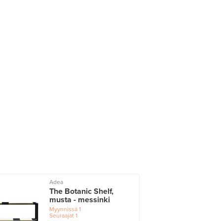
Adea
The Botanic Shelf,
musta - messinki
Myynnissä
1
Seuraajat
1