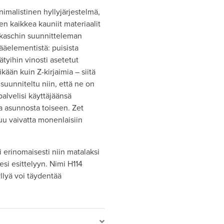
malistinen hyllyjärjestelmä,
n kaikkea kauniit materiaalit
hkaschin suunnitteleman
ääelementistä: puisista
ätyihin vinosti asetetut
ään kuin Z-kirjaimia – siitä
suunniteltu niin, että ne on
 palvelisi käyttäjäänsä
 asunnosta toiseen. Zet
uu vaivatta monenlaisiin
 erinomaisesti niin matalaksi
esi esittelyyn. Nimi H114
yllyä voi täydentää