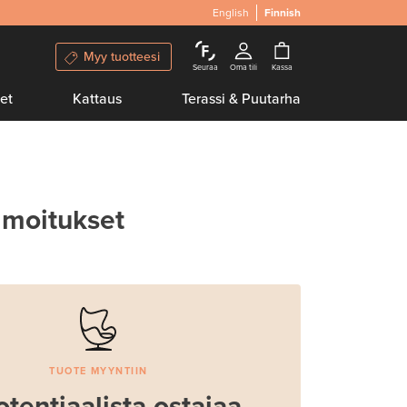
English
Finnish
Myy tuotteesi
Seuraa
Oma tili
Kassa
et
Kattaus
Terassi & Puutarha
lmoitukset
TUOTE MYYNTIIN
otentiaalista ostajaa