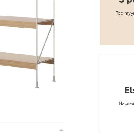
Tee myyn
Et
Napsaut