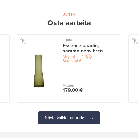
UUTTA
Osta aarteita
Iittala
Essence kaadin,
sammaleenvihreä
Myynnissä
2
Seuraajat
6
Alkaen
179,00 €
Näytä kaikki uutuudet