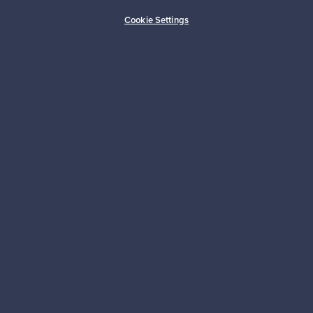
Ostajan turva
Asiakaspalvelun tuki
Cookie Settings
Kestäviä valintoja
Seuraa meitä
Franckly
Tarvitsetko apua?