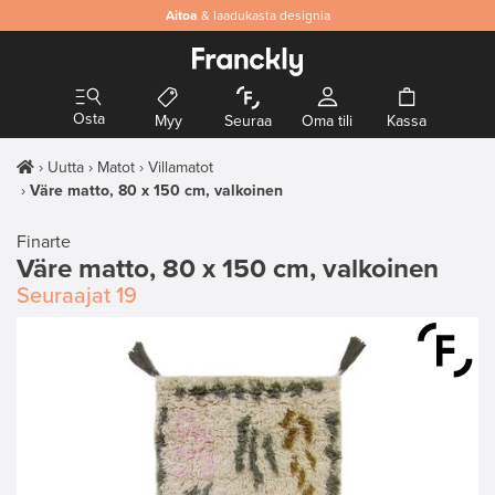
Aitoa
& laadukasta designia
Osta
Myy
Seuraa
Oma tili
Kassa
Uutta
Matot
Villamatot
Väre matto, 80 x 150 cm, valkoinen
Finarte
Väre matto, 80 x 150 cm, valkoinen
Seuraajat
19