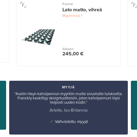
Forme
Lato matto, vihreä
Myynnissä
1
Alkaen
245,00 €
MYYJÄ
”Asetin Hayn kahvipannun myyntiin muille sivustoille tuloksetta.
Franckly keskittyy designtuotteisiin, joten kahvipannuni löysi
a
helposti uuden kodin.”
Arlette, Iso-Britannia
✓
Vahvistettu myyjä