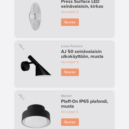
Press Surface LED
seinävalaisin, kirkas
Seuraajat
5
Seuraa
Louis Poulsen
AJ 50 seinävalaisin
ulkokäyttöön, musta
Seuraajat
4
Seuraa
Marset
Plaff-On IP65 plafondi,
musta
Seuraajat
4
Seuraa