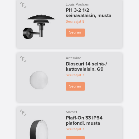
Louis Poulsen
PH 3-2 1/2
seinävalaisin, musta
Seuraajat
8
Seuraa
Artemide
Dioscuri 14 seinä-/
kattovalaisin, G9
Seuraajat
7
Seuraa
Marset
Plaff-On 33 IP54
plafondi, musta
Seuraajat
7