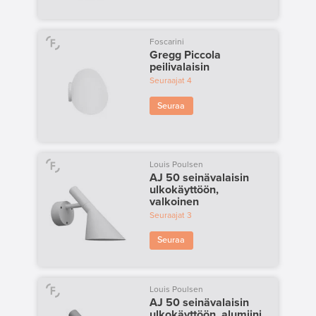
Foscarini
Gregg Piccola
peilivalaisin
Seuraajat
4
Seuraa
Louis Poulsen
AJ 50 seinävalaisin
ulkokäyttöön,
valkoinen
Seuraajat
3
Seuraa
Louis Poulsen
AJ 50 seinävalaisin
ulkokäyttöön, alumiini