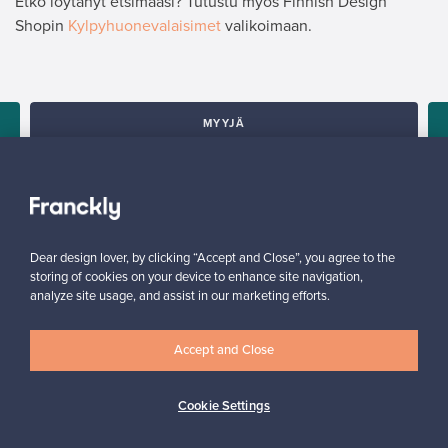
Etkö löytänyt etsimääsi? Tutustu myös Finnish Design
Shopin
Kylpyhuonevalaisimet
valikoimaan.
MYYJÄ
”Franckly toimi loistavasti! Myynti-ilmoituksen julkaisemisen
jälkeen ostaja löytyi puolessa tunnissa.”
n
Mikko, Suomi
✓
Vahvistettu myyjä
Dear design lover, by clicking “Accept and Close”, you agree to the
storing of cookies on your device to enhance site navigation,
analyze site usage, and assist in our marketing efforts.
Accept and Close
Cookie Settings
Haluatko inspiroitua designista?