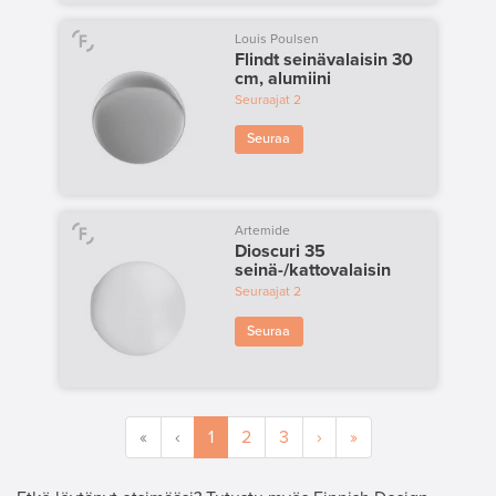
Louis Poulsen
Flindt seinävalaisin 30
cm, alumiini
Seuraajat
2
Seuraa
Artemide
Dioscuri 35
seinä-/kattovalaisin
Seuraajat
2
Seuraa
«
‹
1
2
3
›
»