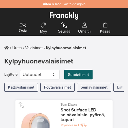
Aitoa
& laadukasta designia
Osta
Myy
Seuraa
Oma tili
Kassa
Uutta
Valaisimet
Kylpyhuonevalaisimet
Kylpyhuonevalaisimet
Lajittele
Suodattimet
Kattovalaisimet
Pöytävalaisimet
Seinävalaisimet
Lattia
Tom Dixon
Spot Surface LED
seinävalaisin, pyöreä,
kupari
Myynnissä
1