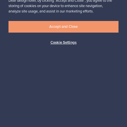
Dear design lover, by clicking “Accept and Close”, you agree to the
storing of cookies on your device to enhance site navigation,
Reetta, Suomi
analyze site usage, and assist in our marketing efforts.
✓
Vahvistettu myyjä
Accept and Close
Cookie Settings
Haluatko inspiroitua designista?
Tilaa uutiskirjeemme ja pysyt ajan tasalla!
Tilaa