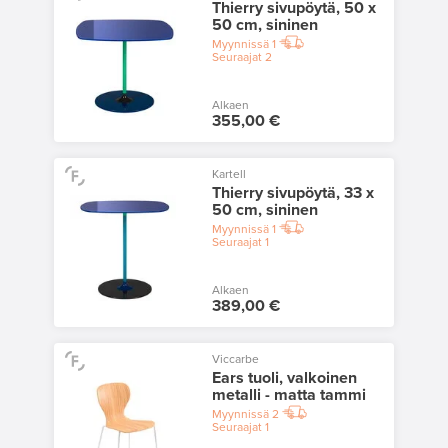
Thierry sivupöytä, 50 x
50 cm, sininen
Myynnissä
1
Seuraajat
2
Alkaen
355,00 €
Kartell
Thierry sivupöytä, 33 x
50 cm, sininen
Myynnissä
1
Seuraajat
1
Alkaen
389,00 €
Viccarbe
Ears tuoli, valkoinen
metalli - matta tammi
Myynnissä
2
Seuraajat
1