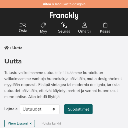
Aitoa
& laadukasta designia
Osta
Myy
Seuraa
Oma tili
Kassa
Uutta
Uutta
Tutustu valikoimamme uutuuksiin! Lisäämme kuratoituun
valikoimaamme vanhoja huonekaluja päivittäin, mutta designhelmet
myydään nopeasti. Etsitpä vintagea tai modernia designia, tarkista
uutuudet päivittäin, etteivät käytetyt aarteet ja vanhat huonekalut
mene ohitse. Aika tehdä löytöjä!
Lajittele
Suodattimet
Piero Lissoni
Poista kaikki