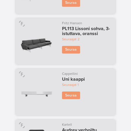
Seuraa
Fritz Hansen
PL113 Lissoni sohva, 3-
istuttava, oranssi
Seuraajat
2
Seuraa
Cappellini
Uni kaappi
Seuraajat
1
Seuraa
Kartell
Audrey verhoiltu