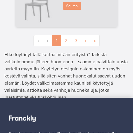
Seuraa
«
‹
1
2
3
›
»
Etkö löytänyt tällä kertaa mitään erityistä? Tarkista
valikoimamme jälleen huomenna – saamme päivittäin uusia
aarteita myyntiin. Käytetyn designin ostaminen on myös
kestävä valinta, sillä siten vanhat huonekalut saavat uuden
elämän. Löydät valikoimastamme kauniisti käytettyjä
valaisimia, astioita sekä vanhoja huonekaluja, jotka
ihastuttavat yksityiskohdillaan.
MYYJÄ
”Rohkaisen laittamaan tuotteita myyntiin, oli superhelppoa
kaikki näin myyjän näkökulmasta.”