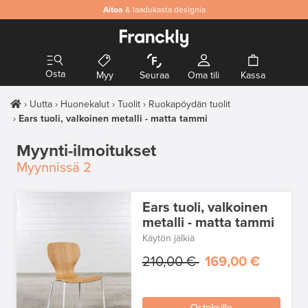
Aitoa
& laadukasta designia
Osta
Myy
Seuraa
Oma tili
Kassa
Uutta
Huonekalut
Tuolit
Ruokapöydän tuolit
Ears tuoli, valkoinen metalli - matta tammi
Myynti-ilmoitukset
Myynnissä
2
Ears tuoli, valkoinen
metalli - matta tammi
Käytön jälkiä
210,00 €
169,00 €
Ostoksille