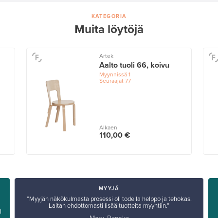
KATEGORIA
Muita löytöjä
Artek
Aalto tuoli 66, koivu
Myynnissä
1
Seuraajat
77
Alkaen
110,00 €
MYYJÄ
”Myyjän näkökulmasta prosessi oli todella helppo ja tehokas.
Laitan ehdottomasti lisää tuotteita myyntiin.”
i