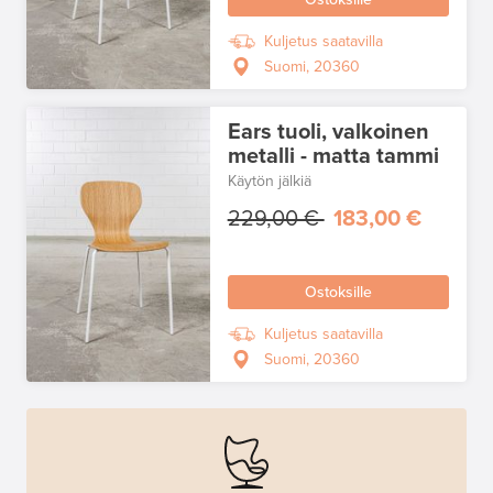
Kuljetus saatavilla
Suomi, 20360
Ears tuoli, valkoinen
metalli - matta tammi
Käytön jälkiä
229,00 €
183,00 €
Ostoksille
Kuljetus saatavilla
Suomi, 20360