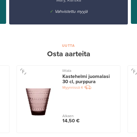
Mary, Ranska
✓
Vahvistettu myyjä
UUTTA
Osta aarteita
Iittala
Kastehelmi juomalasi
30 cl, purppura
Myynnissä
4
Alkaen
14,50 €