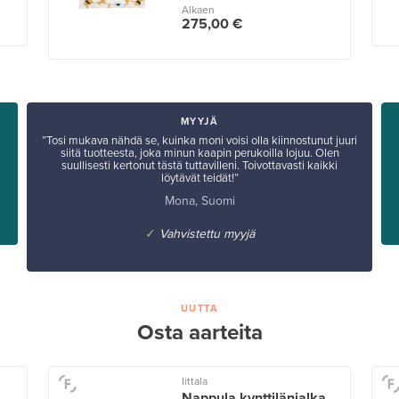
Alkaen
275,00 €
MYYJÄ
”Tosi mukava nähdä se, kuinka moni voisi olla kiinnostunut juuri
siitä tuotteesta, joka minun kaapin perukoilla lojuu. Olen
suullisesti kertonut tästä tuttavilleni. Toivottavasti kaikki
löytävät teidät!”
Mona, Suomi
✓
Vahvistettu myyjä
UUTTA
Osta aarteita
Iittala
Nappula kynttilänjalka