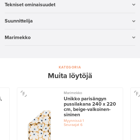
Tekniset ominaisuudet
Suunnittelija
Marimekko
KATEGORIA
Muita löytöjä
Marimekko
,
Unikko parisängyn
pussilakana 240 x 220
cm, beige-valkoinen-
sininen
Myynnissä
1
Seuraajat
6