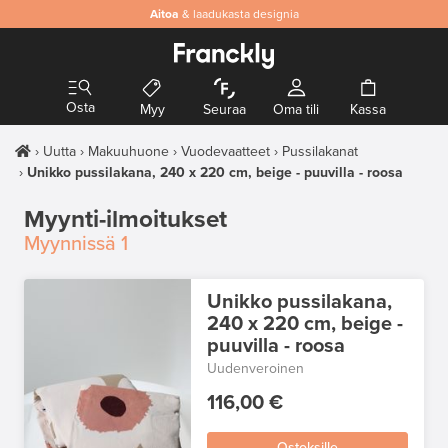
Aitoa
& laadukasta designia
Osta
Myy
Seuraa
Oma tili
Kassa
Uutta
Makuuhuone
Vuodevaatteet
Pussilakanat
Unikko pussilakana, 240 x 220 cm, beige - puuvilla - roosa
Myynti-ilmoitukset
Myynnissä
1
Unikko pussilakana,
240 x 220 cm, beige -
puuvilla - roosa
Uudenveroinen
116,00 €
Ostoksille