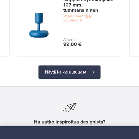
107 mm,
tummansininen
Myynnissä
1
Seuraajat
4
Alkaen
99,00 €
Näytä kaikki uutuudet
Haluatko inspiroitua designista?
Tilaa uutiskirjeemme ja pysyt ajan tasalla!