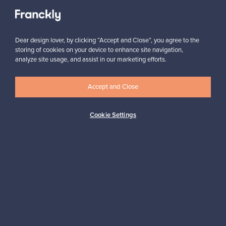
Tilaa
Dear design lover, by clicking “Accept and Close”, you agree to the
storing of cookies on your device to enhance site navigation,
analyze site usage, and assist in our marketing efforts.
Accept and Close
Cookie Settings
Aitoa designia
Turvalliset maksut
Ostajan turva
Asiakaspalvelun tuki
Kestäviä valintoja