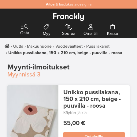
Aitoa
& laadukasta designia
Osta
Myy
Seuraa
Oma tili
Kassa
Uutta
Makuuhuone
Vuodevaatteet
Pussilakanat
Unikko pussilakana, 150 x 210 cm, beige - puuvilla - roosa
Myynti-ilmoitukset
Myynnissä
3
Unikko pussilakana,
150 x 210 cm, beige -
puuvilla - roosa
Käytön jälkiä
55,00 €
Ostoksille