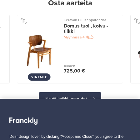
Osta aarteita
Keravan Puuseppätehdas
,
Domus tuoli, koivu -
tiikki
Myynnissä
4
Alkaen
725,00 €
VINTAGE
Näytä kaikki uutuudet
Dear design lover, by clicking “Accept and Close”, you agree to the