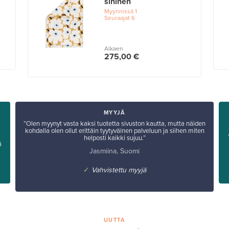
sininen
Myynnissä
1
Seuraajat
6
Alkaen
275,00 €
MYYJÄ
”Olen myynyt vasta kaksi tuotetta sivuston kautta, mutta näiden
kohdalla olen ollut erittäin tyytyväinen palveluun ja siihen miten
helposti kaikki sujuu.”
ä
Jasmiina, Suomi
✓
Vahvistettu myyjä
UUTTA