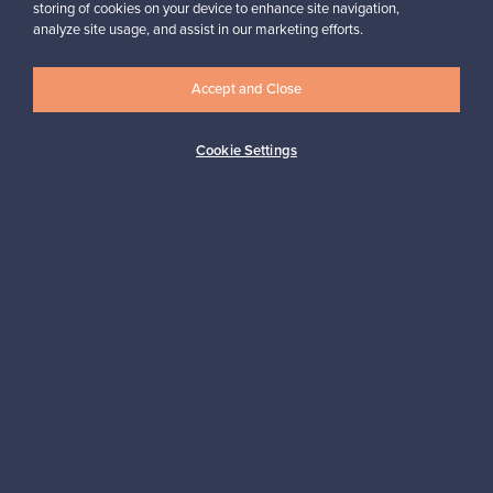
storing of cookies on your device to enhance site navigation,
analyze site usage, and assist in our marketing efforts.
Haluatko inspiroitua designista?
Tilaa uutiskirjeemme ja pysyt ajan tasalla!
Accept and Close
Cookie Settings
Tilaa
Aitoa designia
Turvalliset maksut
Ostajan turva
Asiakaspalvelun tuki