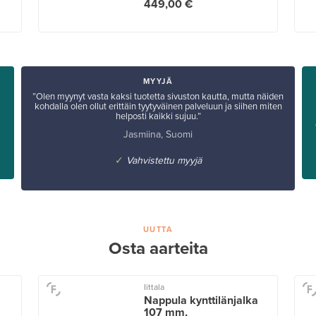
449,00 €
MYYJÄ
”Olen myynyt vasta kaksi tuotetta sivuston kautta, mutta näiden
kohdalla olen ollut erittäin tyytyväinen palveluun ja siihen miten
helposti kaikki sujuu.”
Jasmiina, Suomi
✓
Vahvistettu myyjä
UUTTA
Osta aarteita
Iittala
Nappula kynttilänjalka
107 mm,