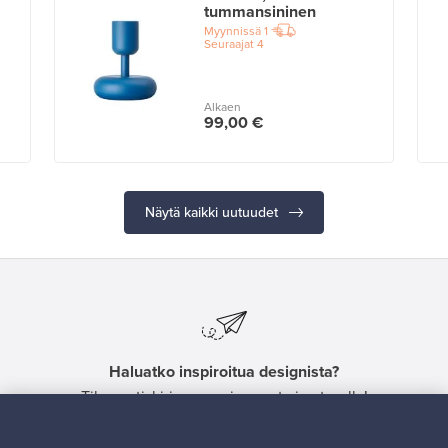
tummansininen
Myynnissä
1
Seuraajat
4
Alkaen
99,00 €
Näytä kaikki uutuudet
Haluatko inspiroitua designista?
Tilaa uutiskirjeemme ja pysyt ajan tasalla!