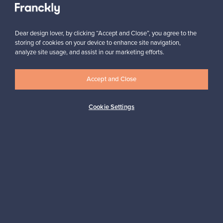
Tilaa
Dear design lover, by clicking “Accept and Close”, you agree to the
storing of cookies on your device to enhance site navigation,
analyze site usage, and assist in our marketing efforts.
Accept and Close
Aitoa designia
Turvalliset maksut
Cookie Settings
Ostajan turva
Asiakaspalvelun tuki
Kestäviä valintoja