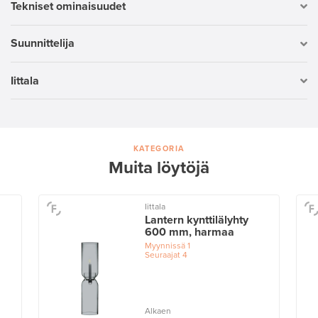
Tekniset ominaisuudet
Suunnittelija
Iittala
KATEGORIA
Muita löytöjä
Iittala
Lantern kynttilälyhty
600 mm, harmaa
Myynnissä
1
Seuraajat
4
Alkaen