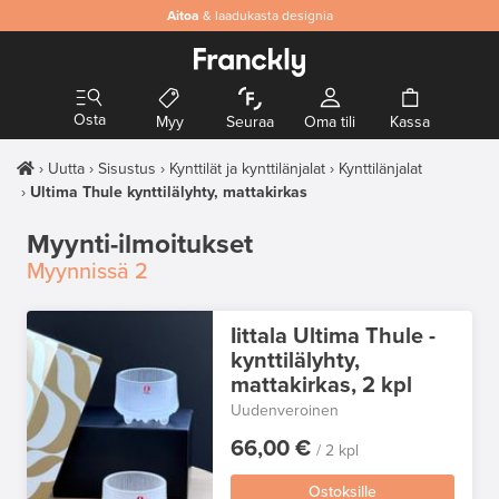
Aitoa
& laadukasta designia
Osta
Myy
Seuraa
Oma tili
Kassa
Uutta
Sisustus
Kynttilät ja kynttilänjalat
Kynttilänjalat
Ultima Thule kynttilälyhty, mattakirkas
Myynti-ilmoitukset
Myynnissä
2
Iittala Ultima Thule -
kynttilälyhty,
mattakirkas, 2 kpl
Uudenveroinen
66,00 €
/ 2 kpl
Ostoksille