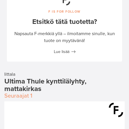
F IS FOR FOLLOW
Etsitkö tätä tuotetta?
Napsauta F-merkkiä yllä – ilmoitamme sinulle, kun
tuote on myytävänä!
Lue lisää
Iittala
Ultima Thule kynttilälyhty,
mattakirkas
Seuraajat
1