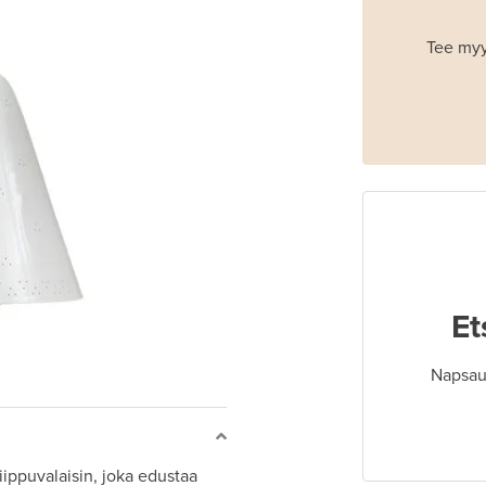
Tee myy
Et
Napsaut
ippuvalaisin, joka edustaa