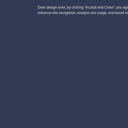
Dear design lover, by clicking “Accept and Close”, you agr
enhance site navigation, analyze site usage, and assist in
Haluatko inspiroitua d
Tilaa uutiskirjeemme ja 
Aitoa designia
Tur
Franckly
Tarvitsetko apua?