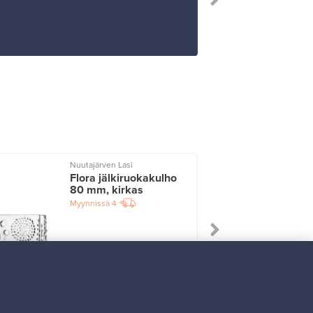
Nuutajärven Lasi
I
Flora jälkiruokakulho
80 mm, kirkas
Myynnissä
4
Alkaen
33,00 €