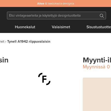
Aitoa
& laadukasta designia
Huonekalut
Valaisimet
Sisustustuotte
met
Tynell A1942 riippuvalaisin
sin
Myynti-i
Myynnissä
0