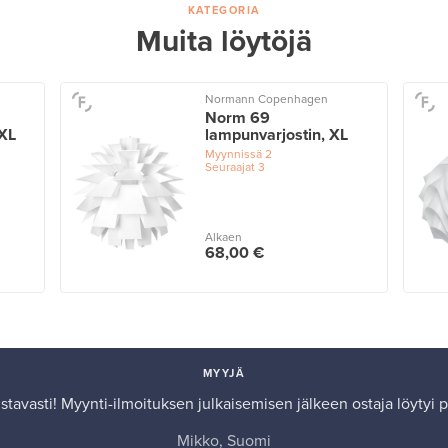
KATEGORIA
Muita löytöjä
Normann Copenhagen
Norm 69
XXL
lampunvarjostin, XL
Myynnissä
2
Seuraajat
3
Alkaen
68,00 €
MYYJÄ
istavasti! Myynti-ilmoituksen julkaisemisen jälkeen ostaja löytyi 
Mikko, Suomi