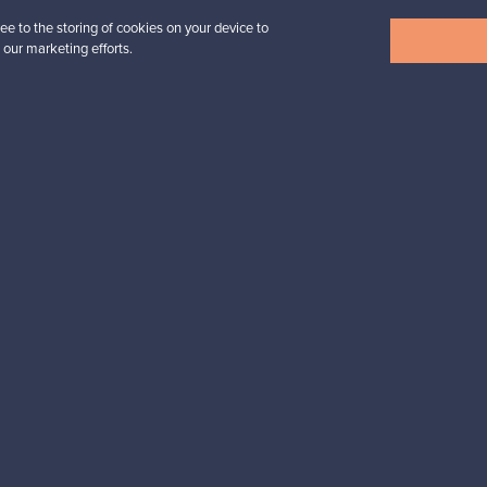
ee to the storing of cookies on your device to
Näytä kaikki uutuudet
 our marketing efforts.
esignista?
pysyt ajan tasalla!
valliset maksut
Ostajan turva
Asiakaspalvelun
Ostajille
Myyjille