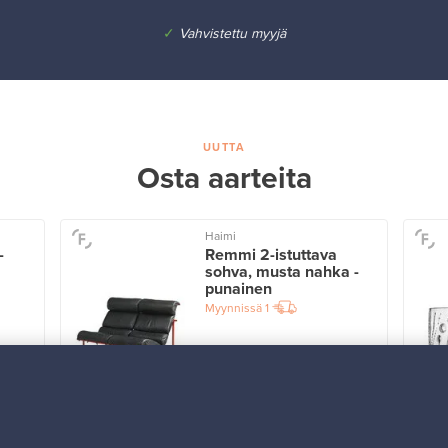
✓
Vahvistettu myyjä
UUTTA
Osta aarteita
Haimi
-
Remmi 2-istuttava
sohva, musta nahka -
punainen
Myynnissä
1
Alkaen
3 450,00 €
VINTAGE