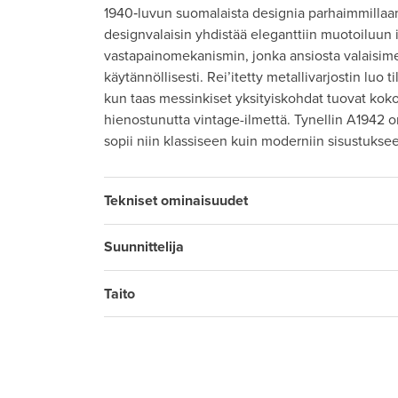
1940‑luvun suomalaista designia parhaimmillaa
designvalaisin yhdistää eleganttiin muotoiluun 
vastapainomekanismin, jonka ansiosta valaisime
käytännöllisesti. Rei’itetty metallivarjostin luo
kun taas messinkiset yksityiskohdat tuovat kok
hienostunutta vintage-ilmettä. Tynellin A1942 on
sopii niin klassiseen kuin moderniin sisustukse
Tekniset ominaisuudet
Suunnittelija
Taito