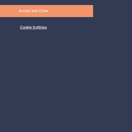
Accept and Close
Cookie Settings
Tilaa
 tuki
Kestäviä valintoja
Seuraa meitä