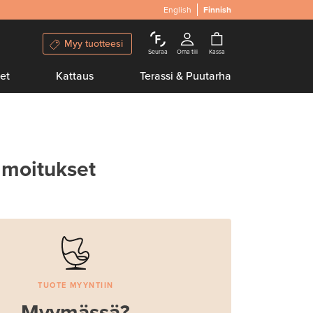
English
Finnish
Myy tuotteesi
Seuraa
Oma tili
Kassa
et
Kattaus
Terassi & Puutarha
lmoitukset
TUOTE MYYNTIIN
Myymässä?