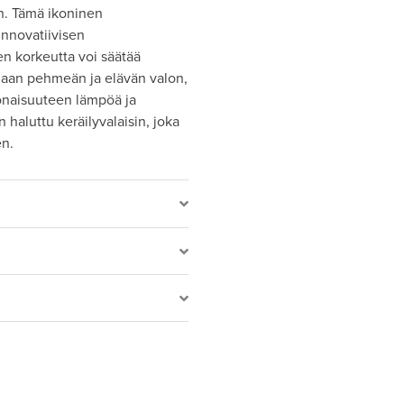
n. Tämä ikoninen
innovatiivisen
n korkeutta voi säätää
 tilaan pehmeän ja elävän valon,
onaisuuteen lämpöä ja
 haluttu keräilyvalaisin, joka
en.