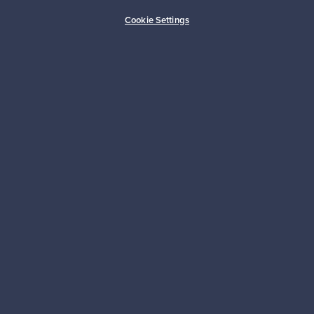
Ostajan turva
Asiakaspalvelun tuki
Cookie Settings
Kestäviä valintoja
Seuraa meitä
Franckly
Tarvitsetko apua?