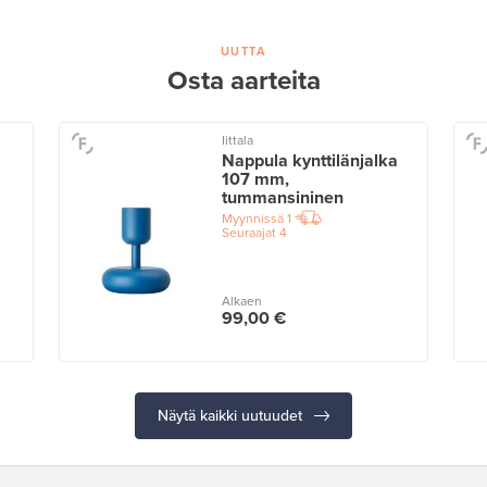
UUTTA
Osta aarteita
Iittala
Nappula kynttilänjalka
107 mm,
tummansininen
Myynnissä
1
Seuraajat
4
Alkaen
99,00 €
Näytä kaikki uutuudet