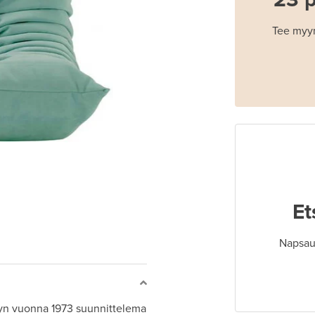
Tee myyn
Et
Napsaut
oyn vuonna 1973 suunnittelema