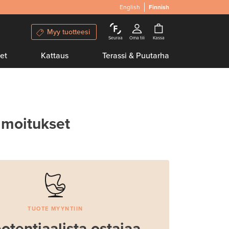
English
Finnish
Myy tuotteesi
Seuraa
Oma tili
Kassa
et
Kattaus
Terassi & Puutarha
lmoitukset
TUOTE MYYNTIIN
otentiaalista ostajaa