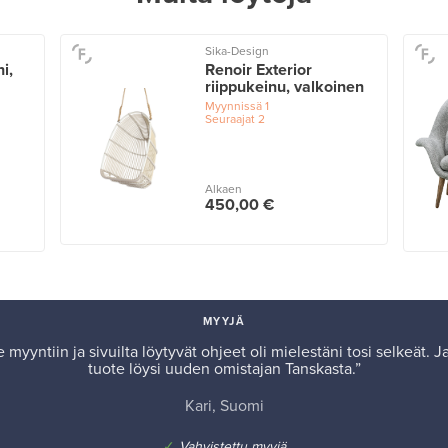
Sika-Design
hi,
Renoir Exterior
riippukeinu, valkoinen
Myynnissä
1
Seuraajat
2
Alkaen
450,00 €
MYYJÄ
 myyntiin ja sivuilta löytyvät ohjeet oli mielestäni tosi selkeät. 
tuote löysi uuden omistajan Tanskasta.”
Kari, Suomi
✓
Vahvistettu myyjä