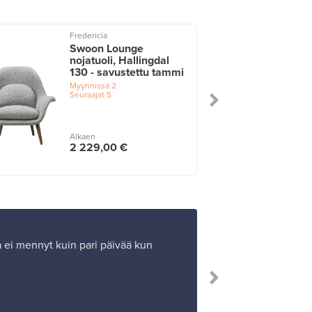
Fredericia
Swoon Lounge
nojatuoli, Hallingdal
130 - savustettu tammi
Myynnissä
2
Seuraajat
5
Alkaen
2 229,00 €
Ja ei mennyt kuin pari päivää kun
”Tuotteen osto 