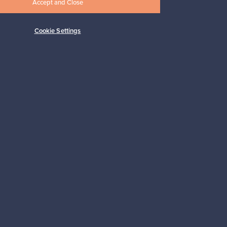
Accept and Close
Cookie Settings
Tilaa
 tuki
Kestäviä valintoja
Seuraa meitä