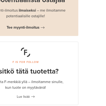
ti-ilmoitus
ilmaiseksi
– me ilmoitamme
potentiaalisille ostajille!
Tee myynti-ilmoitus
F IS FOR FOLLOW
sitkö tätä tuotetta?
a F-merkkiä yllä – ilmoitamme sinulle,
kun tuote on myytävänä!
Lue lisää