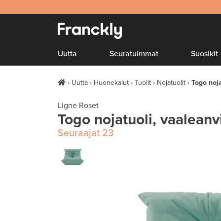
Uutta
Seuratuimmat
Suosikit
Uutta
Huonekalut
Tuolit
Nojatuolit
Togo noja
Ligne Roset
Togo nojatuoli, vaaleanv
Seuraajat
23