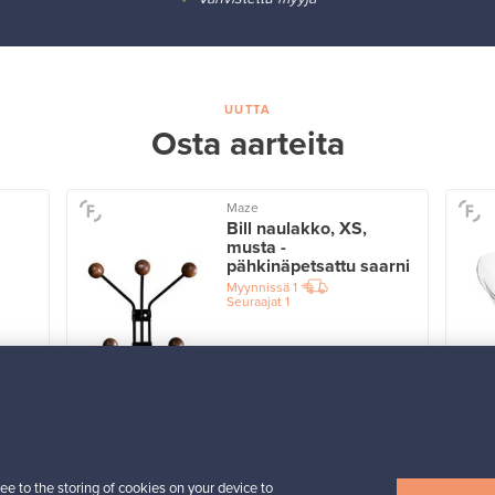
UUTTA
Osta aarteita
Maze
Bill naulakko, XS,
musta -
pähkinäpetsattu saarni
Myynnissä
1
Seuraajat
1
Alkaen
39,00 €
Näytä kaikki uutuudet
ee to the storing of cookies on your device to