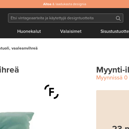
Aitoa
& laadukasta designia
Huonekalut
Valaisimet
Sisustustuotte
tuoli, vaaleanvihreä
ihreä
Myynti-i
Myynnissä
0
23 p