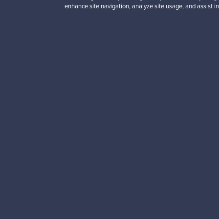
enhance site navigation, analyze site usage, and assist in
Haluatko inspiroitua d
Tilaa uutiskirjeemme ja 
Aitoa designia
Tur
Franckly
Tarvitsetko apua?
Meistä
Kuinka Franckly toimii?
Ota yhteyttä
Follow – seuraa tuottei