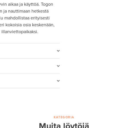
yvin aikaa ja käyttöä. Togon
n ja nauttimaan hetkestä
u mahdollistaa erityisesti
eri kokoisia osia keskenään,
illanviettopaikaksi.
KATEGORIA
Muita löytöjä