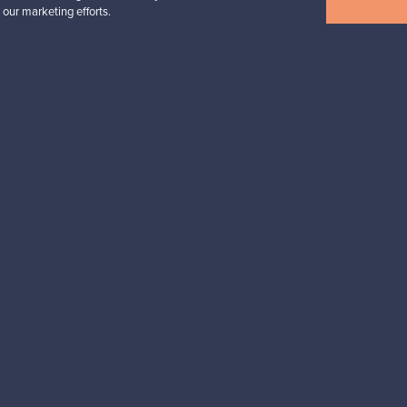
 our marketing efforts.
esignista?
pysyt ajan tasalla!
valliset maksut
Ostajan turva
Asiakaspalvelun
Ostajille
Myyjille
Ostajan opas
Myyjän opas
ta
Ostajan UKK
Myyjän UKK