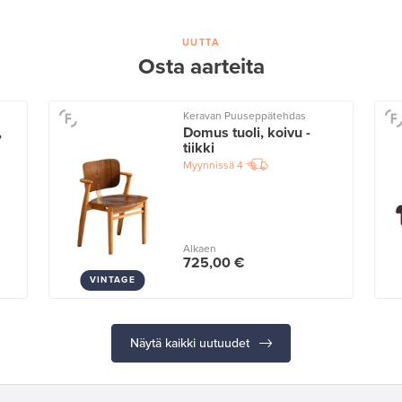
UUTTA
Osta aarteita
Keravan Puuseppätehdas
,
Domus tuoli, koivu -
tiikki
Myynnissä
4
Alkaen
725,00 €
VINTAGE
Näytä kaikki uutuudet