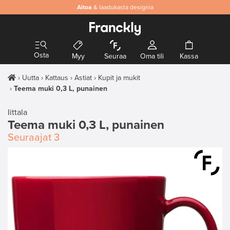
Aitoa
& laadukasta designia
Osta
Myy
Seuraa
Oma tili
Kassa
Uutta
Kattaus
Astiat
Kupit ja mukit
Teema muki 0,3 L, punainen
Iittala
Teema muki 0,3 L, punainen
Seuraajat
3