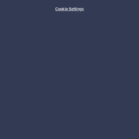
Ostajan turva
Asiakaspalvelun tuki
Cookie Settings
Kestäviä valintoja
Seuraa meitä
Franckly
Tarvitsetko apua?