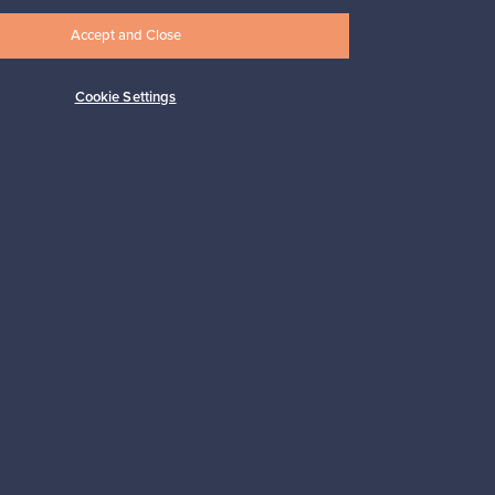
Accept and Close
Cookie Settings
Tilaa
 tuki
Kestäviä valintoja
Seuraa meitä