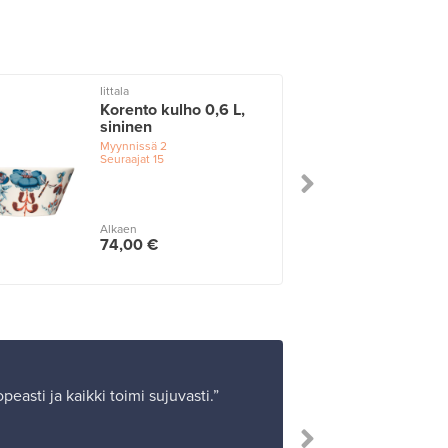
Iittala
Korento kulho 0,6 L,
sininen
Myynnissä
2
Seuraajat
15
Alkaen
74,00 €
peasti ja kaikki toimi sujuvasti.”