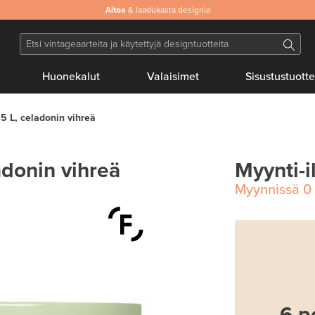
Aitoa
& laadukasta designia
Huonekalut
Valaisimet
Sisustustuotte
5 L, celadonin vihreä
adonin vihreä
Myynti-i
Myynnissä
0
6 p