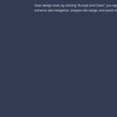
Dear design lover, by clicking “Accept and Close”, you agr
enhance site navigation, analyze site usage, and assist in
Haluatko inspiroitua d
Tilaa uutiskirjeemme ja 
Aitoa designia
Tur
Franckly
Tarvitsetko apua?