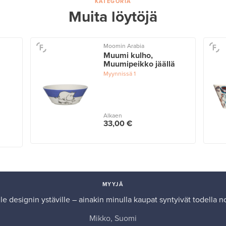
KATEGORIA
Muita löytöjä
Moomin Arabia
Muumi kulho,
Muumipeikko jäällä
Myynnissä
1
Alkaen
33,00 €
MYYJÄ
le designin ystäville – ainakin minulla kaupat syntyivät todella no
Mikko, Suomi