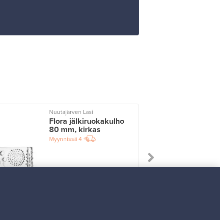
Nuutajärven Lasi
I
Flora jälkiruokakulho
80 mm, kirkas
Myynnissä
4
Alkaen
33,00 €