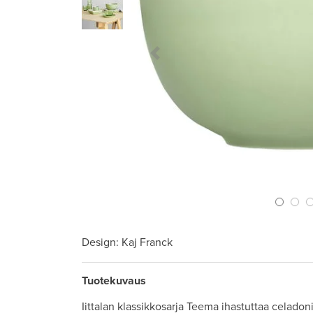
Previous Slide
Design
: Kaj Franck
Tuotekuvaus
Iittalan klassikkosarja Teema ihastuttaa celadon