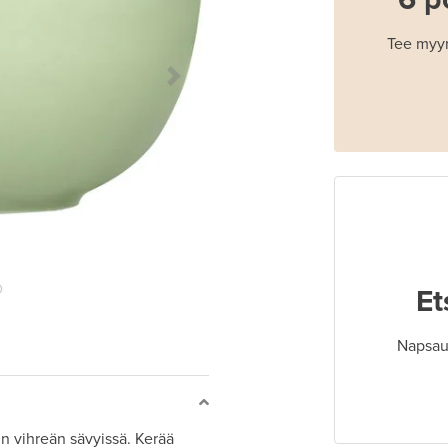
Tee myyn
Next Slide
Et
Napsaut
in vihreän sävyissä. Kerää