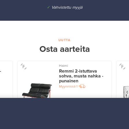
✓
Vahvistettu myyjä
UUTTA
Osta aarteita
Haimi
-
Remmi 2-istuttava
sohva, musta nahka -
punainen
Myynnissä
1
Alkaen
3 450,00 €
VINTAGE