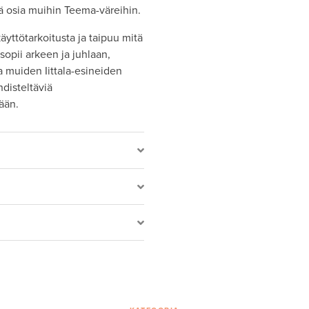
tä osia muihin Teema-väreihin.
ttötarkoitusta ja taipuu mitä
sopii arkeen ja juhlaan,
a muiden Iittala-esineiden
disteltäviä
ään.