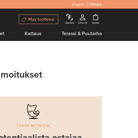
English
Finnish
Myy tuotteesi
Seuraa
Oma tili
Kassa
et
Kattaus
Terassi & Puutarha
lmoitukset
TUOTE MYYNTIIN
otentiaalista ostajaa