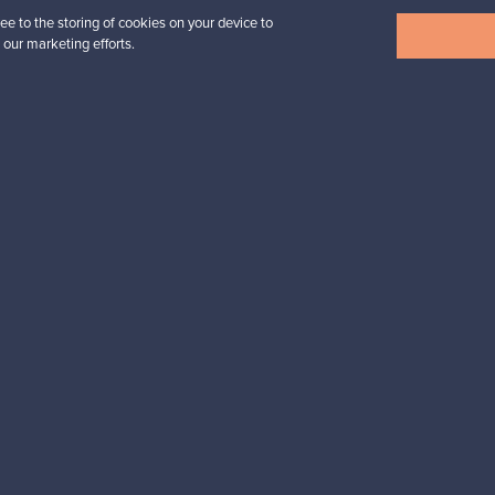
ee to the storing of cookies on your device to
Näytä kaikki uutuudet
 our marketing efforts.
esignista?
pysyt ajan tasalla!
valliset maksut
Ostajan turva
Asiakaspalvelun
Ostajille
Myyjille