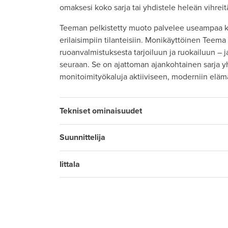
omaksesi koko sarja tai yhdistele heleän vihrei
Teeman pelkistetty muoto palvelee useampaa käy
erilaisimpiin tilanteisiin. Monikäyttöinen Teema 
ruoanvalmistuksesta tarjoiluun ja ruokailuun – j
seuraan. Se on ajattoman ajankohtainen sarja yh
monitoimityökaluja aktiiviseen, moderniin eläm
Tekniset ominaisuudet
Suunnittelija
Iittala