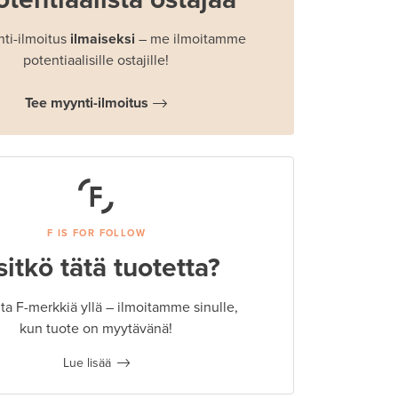
ti-ilmoitus
ilmaiseksi
– me ilmoitamme
potentiaalisille ostajille!
Tee myynti-ilmoitus
F IS FOR FOLLOW
sitkö tätä tuotetta?
a F-merkkiä yllä – ilmoitamme sinulle,
kun tuote on myytävänä!
Lue lisää