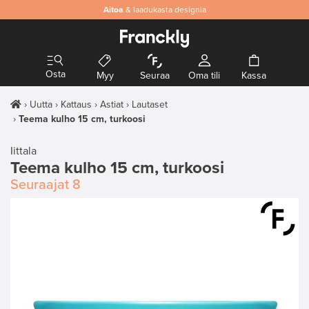
Aitoa
& laadukasta designia
Osta
Myy
Seuraa
Oma tili
Kassa
Uutta
Kattaus
Astiat
Lautaset
Teema kulho 15 cm, turkoosi
Iittala
Teema kulho 15 cm, turkoosi
Seuraajat
8