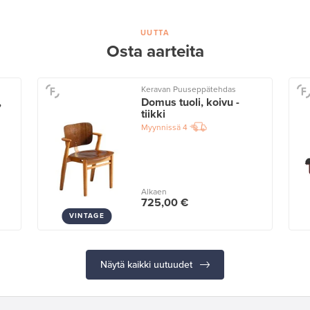
UUTTA
Osta aarteita
Keravan Puuseppätehdas
,
Domus tuoli, koivu -
tiikki
Myynnissä
4
Alkaen
725,00 €
VINTAGE
Näytä kaikki uutuudet