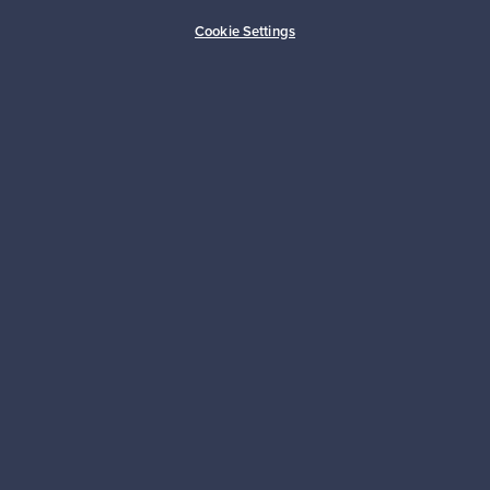
Ostajan turva
Asiakaspalvelun tuki
Cookie Settings
Kestäviä valintoja
Seuraa meitä
Franckly
Tarvitsetko apua?