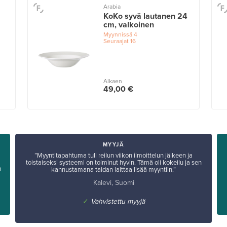
Arabia
KoKo syvä lautanen 24
cm, valkoinen
Myynnissä
4
Seuraajat
16
Alkaen
49,00 €
MYYJÄ
”Myyntitapahtuma tuli reilun viikon ilmoittelun jälkeen ja
toistaiseksi systeemi on toiminut hyvin. Tämä oli kokeilu ja sen
n
kannustamana taidan laittaa lisää myyntiin.”
Kalevi, Suomi
✓
Vahvistettu myyjä