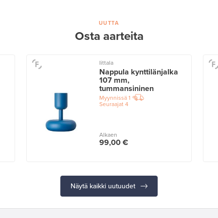
UUTTA
Osta aarteita
Iittala
Nappula kynttilänjalka
107 mm,
tummansininen
Myynnissä
1
Seuraajat
4
Alkaen
99,00 €
Näytä kaikki uutuudet