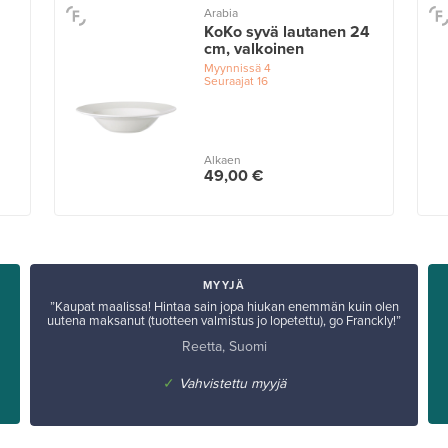
Arabia
KoKo syvä lautanen 24
cm, valkoinen
Myynnissä
4
Seuraajat
16
Alkaen
49,00 €
MYYJÄ
”Kaupat maalissa! Hintaa sain jopa hiukan enemmän kuin olen
uutena maksanut (tuotteen valmistus jo lopetettu), go Franckly!”
Reetta, Suomi
✓
Vahvistettu myyjä