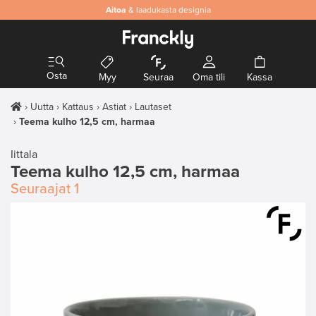
Aitoa
& laadukasta designia
Osta
Myy
Seuraa
Oma tili
Kassa
Uutta
Kattaus
Astiat
Lautaset
Teema kulho 12,5 cm, harmaa
Iittala
Teema kulho 12,5 cm, harmaa
Seuraajat
1