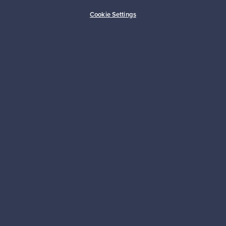
Ostajan turva
Asiakaspalvelun tuki
Cookie Settings
Kestäviä valintoja
Seuraa meitä
Franckly
Tarvitsetko apua?