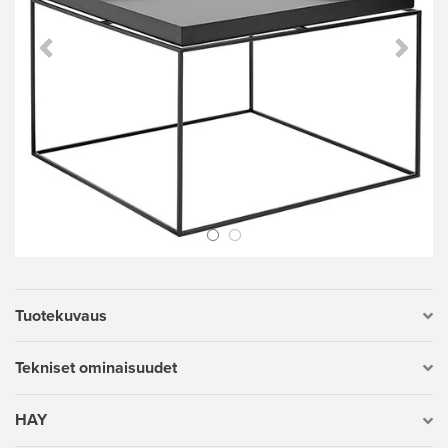
Previous Slide
Next S
Tuotekuvaus
Tekniset ominaisuudet
HAY