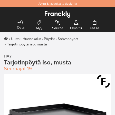
Aitoa
& laadukasta designia
Osta
Myy
Seuraa
Oma tili
Kassa
Uutta
Huonekalut
Pöydät
Sohvapöydät
Tarjotinpöytä iso, musta
HAY
Tarjotinpöytä iso, musta
Seuraajat
19