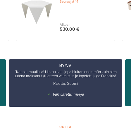
Seuraajat
14
Alkaen
530,00 €
MYYJÄ
”Kaupat maalissa! Hintaa sain jopa hiukan enemmän kuin olen
uutena maksanut (tuotteen valmistus jo lopetettu), go Franckly!”
Reetta, Suomi
✓
Vahvistettu myyjä
UUTTA