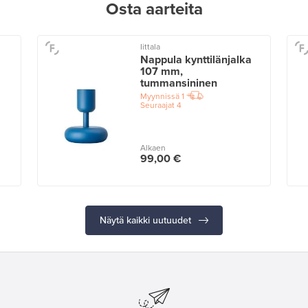
Osta aarteita
Iittala
Nappula kynttilänjalka
107 mm,
tummansininen
Myynnissä
1
Seuraajat
4
Alkaen
99,00 €
Näytä kaikki uutuudet