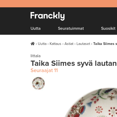
Uutta
Seuratuimmat
Suosikit
Uutta
Kattaus
Astiat
Lautaset
Taika Siimes 
Iittala
Taika Siimes syvä lauta
Seuraajat
11