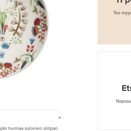
Tee myyn
Et
Napsaut
jän hurmaa suloinen siilipari.