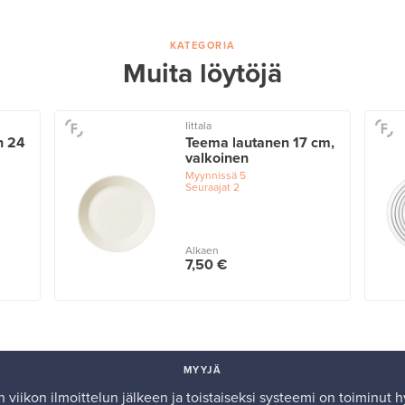
KATEGORIA
Muita löytöjä
Iittala
n 24
Teema lautanen 17 cm,
valkoinen
Myynnissä
5
Seuraajat
2
Alkaen
7,50 €
MYYJÄ
 viikon ilmoittelun jälkeen ja toistaiseksi systeemi on toiminut h