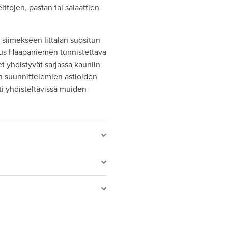
tojen, pastan tai salaattien
 siimekseen Iittalan suositun
laus Haapaniemen tunnistettava
t yhdistyvät sarjassa kauniin
 suunnittelemien astioiden
i yhdisteltävissä muiden