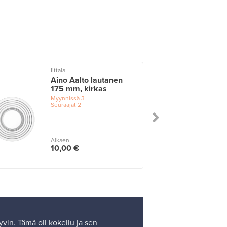
Iittala
I
Aino Aalto lautanen
175 mm, kirkas
Myynnissä
3
Seuraajat
2
Alkaen
10,00 €
yvin. Tämä oli kokeilu ja sen