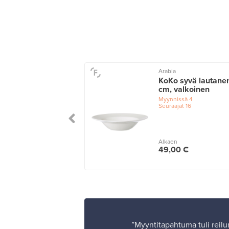
a
Arabia
 lautanen 28 cm,
KoKo syvä lautane
a
cm, valkoinen
issä
4
Myynnissä
4
ajat
1
Seuraajat
16
n
Alkaen
0 €
49,00 €
”Myyntitapahtuma tuli reilun