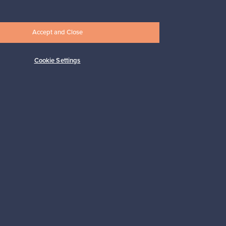
Accept and Close
Cookie Settings
Tilaa
 tuki
Kestäviä valintoja