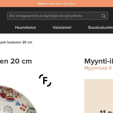
Aitoa
& laadukasta designia
Huonekalut
Valaisimet
Sisustustuotte
syvä lautanen 20 cm
nen 20 cm
Myynti-i
Myynnissä
0
11 p