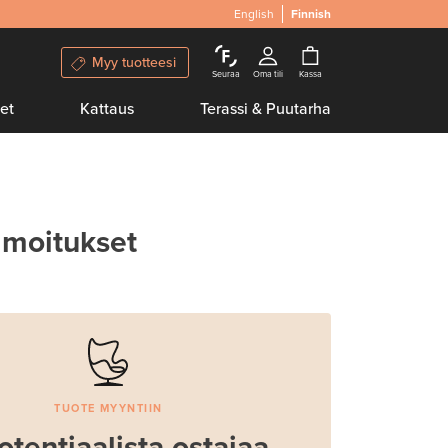
English
Finnish
Myy tuotteesi
Seuraa
Oma tili
Kassa
et
Kattaus
Terassi & Puutarha
lmoitukset
TUOTE MYYNTIIN
otentiaalista ostajaa