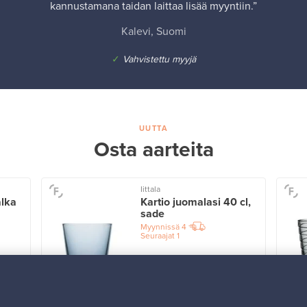
kannustamana taidan laittaa lisää myyntiin.”
Kalevi, Suomi
✓
Vahvistettu myyjä
UUTTA
Osta aarteita
Iittala
alka
Kartio juomalasi 40 cl,
sade
Myynnissä
4
Seuraajat
1
Alkaen
32,25 €