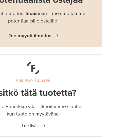
ti-ilmoitus
ilmaiseksi
– me ilmoitamme
potentiaalisille ostajille!
Tee myynti-ilmoitus
F IS FOR FOLLOW
sitkö tätä tuotetta?
a F-merkkiä yllä – ilmoitamme sinulle,
kun tuote on myytävänä!
Lue lisää