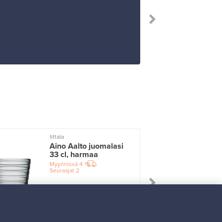
Iittala
I
Aino Aalto juomalasi
33 cl, harmaa
Myynnissä
4
Seuraajat
2
Alkaen
17,25 €