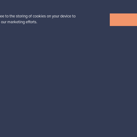
ee to the storing of cookies on your device to
 our marketing efforts.
Näytä kaikki uutuudet
esignista?
pysyt ajan tasalla!
valliset maksut
Ostajan turva
Asiakaspalvelun