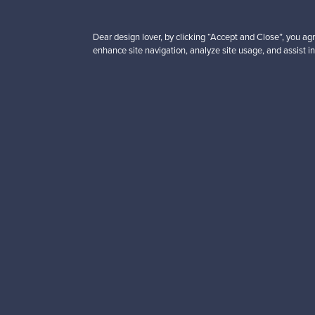
Dear design lover, by clicking “Accept and Close”, you agr
enhance site navigation, analyze site usage, and assist in
Haluatko inspiroitua d
Tilaa uutiskirjeemme ja 
Aitoa designia
Tur