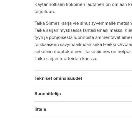
Käytännöllisen kokoinen lautanen on omiaan keit
tarjoiluun.
Taika Siimes -sarja vie sinut syvemmälle metsän
Taika-sarjan mystisessä fantasiamaailmassa. K
tyyli ja pohjoisesta luonnosta ammentavat aihee
raikkaaseen sävymaailmaan sekä Heikki Orvolan
selkeään muotokieleen. Taika Siimes on helpost
Taika-sarjan tuotteiden kanssa.
Tekniset ominaisuudet
Suunnittelija
Iittala