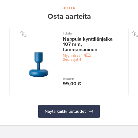
UUTTA
Osta aarteita
Iittala
Nappula kynttilänjalka
107 mm,
tummansininen
Myynnissä
1
Seuraajat
4
Alkaen
99,00 €
Näytä kaikki uutuudet