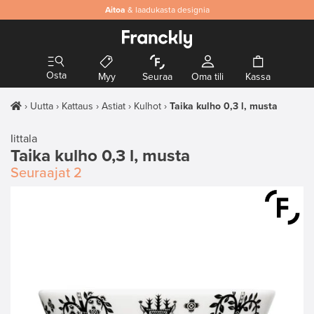
Aitoa
& laadukasta designia
Osta
Myy
Seuraa
Oma tili
Kassa
Uutta
Kattaus
Astiat
Kulhot
Taika kulho 0,3 l, musta
Iittala
Taika kulho 0,3 l, musta
Seuraajat
2