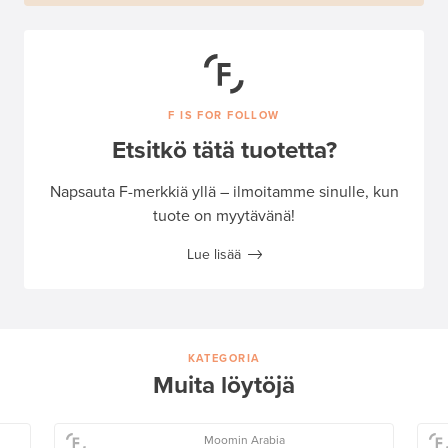
F IS FOR FOLLOW
Etsitkö tätä tuotetta?
Napsauta F-merkkiä yllä – ilmoitamme sinulle, kun
tuote on myytävänä!
Lue lisää
KATEGORIA
Muita löytöjä
Moomin Arabia