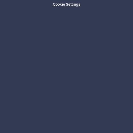
Cookie Settings
Kestäviä valintoja
Seuraa meitä
Franckly
Tarvitsetko apua?
Ostajille