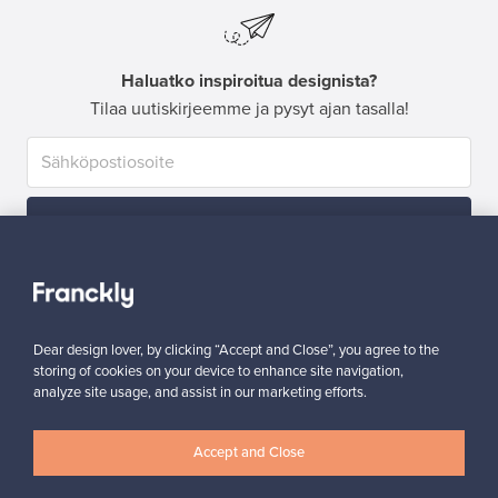
Haluatko inspiroitua designista?
Tilaa uutiskirjeemme ja pysyt ajan tasalla!
Tilaa
Dear design lover, by clicking “Accept and Close”, you agree to the
storing of cookies on your device to enhance site navigation,
analyze site usage, and assist in our marketing efforts.
Aitoa designia
Turvalliset maksut
Accept and Close
Ostajan turva
Asiakaspalvelun tuki