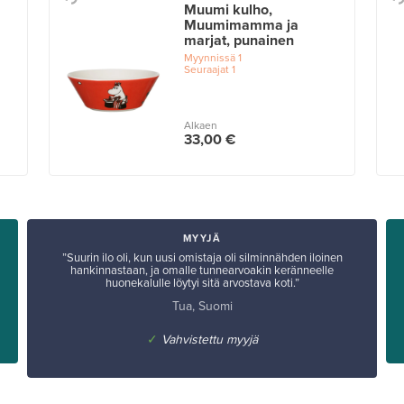
Muumi kulho,
Muumimamma ja
marjat, punainen
Myynnissä
1
Seuraajat
1
Alkaen
33,00 €
MYYJÄ
”Suurin ilo oli, kun uusi omistaja oli silminnähden iloinen
hankinnastaan, ja omalle tunnearvoakin keränneelle
huonekalulle löytyi sitä arvostava koti.”
Tua, Suomi
✓
Vahvistettu myyjä