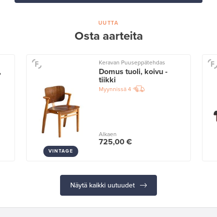
UUTTA
Osta aarteita
Keravan Puuseppätehdas
,
Domus tuoli, koivu -
tiikki
Myynnissä
4
Alkaen
725,00 €
VINTAGE
Näytä kaikki uutuudet