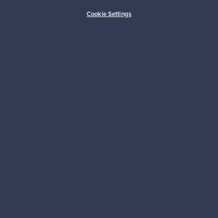
Ostajan turva
Asiakaspalvelun tuki
Cookie Settings
Kestäviä valintoja
Seuraa meitä
Franckly
Tarvitsetko apua?