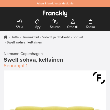
Aitoa
& laadukasta designia
Osta
Myy
Seuraa
Oma tili
Kassa
Uutta
Huonekalut
Sohvat ja daybedit
Sohvat
Swell sohva, keltainen
Normann Copenhagen
Swell sohva, keltainen
Seuraajat
1