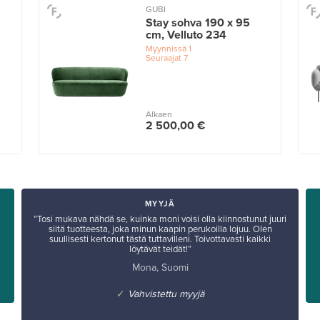
GUBI
Stay sohva 190 x 95
cm, Velluto 234
Myynnissä
1
Seuraajat
7
Alkaen
2 500,00 €
MYYJÄ
”Tosi mukava nähdä se, kuinka moni voisi olla kiinnostunut juuri
siitä tuotteesta, joka minun kaapin perukoilla lojuu. Olen
suullisesti kertonut tästä tuttavilleni. Toivottavasti kaikki
löytävät teidät!”
Mona, Suomi
✓
Vahvistettu myyjä