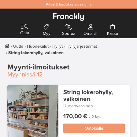
Aitoa
& laadukasta designia
Osta
Myy
Seuraa
Oma tili
Kassa
Uutta
Huonekalut
Hyllyt
Hyllyjärjestelmät
String lokerohylly, valkoinen
Myynti-ilmoitukset
Myynnissä
12
String lokerohylly,
valkoinen
Uudenveroinen
170,00 €
/ 2 kpl
Ostoksille