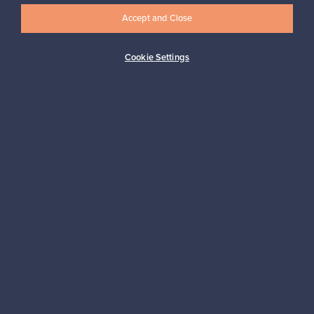
Accept and Close
Tilaa
Cookie Settings
Aitoa designia
Turvalliset maksut
Ostajan turva
Asiakaspalvelun tuki
Kestäviä valintoja