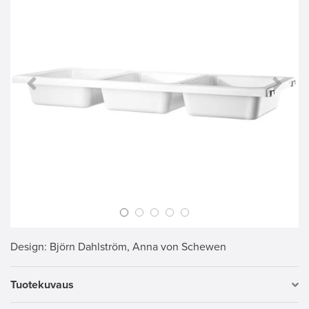
Previous Slide
Next S
Design
: Björn Dahlström, Anna von Schewen
Tuotekuvaus