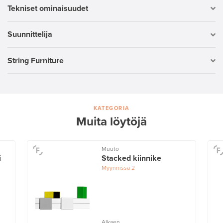
Tekniset ominaisuudet
Suunnittelija
String Furniture
KATEGORIA
Muita löytöjä
Muuto
i
Stacked kiinnike
Myynnissä
2
Alkaen