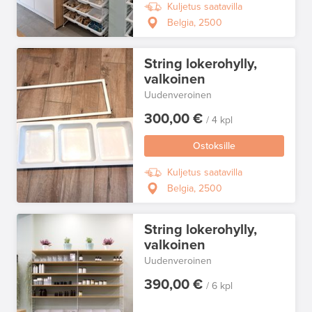
Kuljetus saatavilla
Belgia, 2500
String lokerohylly,
valkoinen
Uudenveroinen
300,00 €
/ 4 kpl
Ostoksille
Kuljetus saatavilla
Belgia, 2500
String lokerohylly,
valkoinen
Uudenveroinen
390,00 €
/ 6 kpl