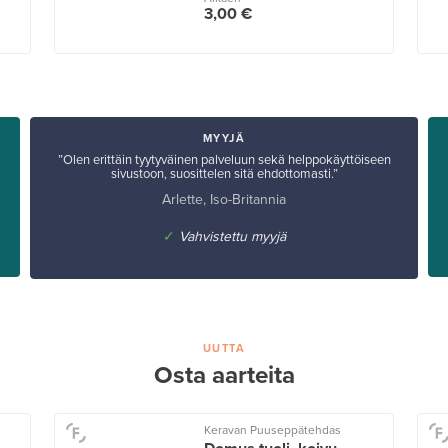
3,00 €
MYYJÄ
”Olen erittäin tyytyväinen palveluun sekä helppokäyttöiseen
sivustoon, suosittelen sitä ehdottomasti.”
Arlette, Iso-Britannia
✓
Vahvistettu myyjä
UUTTA
Osta aarteita
Keravan Puuseppätehdas