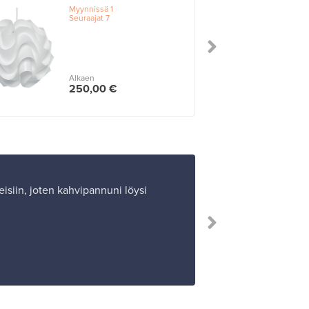
Myynnissä
1
Seuraajat
7
Alkaen
250,00 €
isiin, joten kahvipannuni löysi