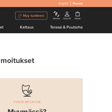
English
Finnish
Myy tuotteesi
Seuraa
Oma tili
Kassa
et
Kattaus
Terassi & Puutarha
lmoitukset
TUOTE MYYNTIIN
Myymässä?