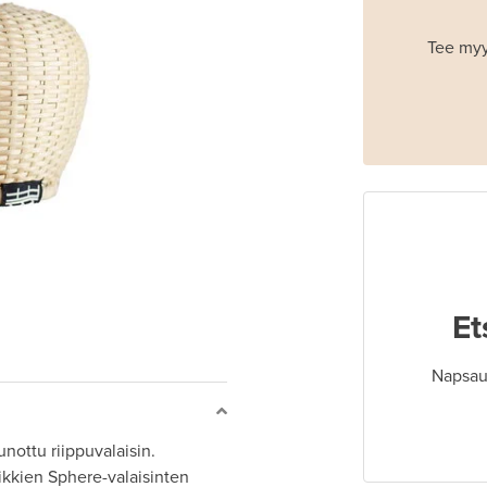
Tee myy
Et
Napsaut
nottu riippuvalaisin.
ikkien Sphere-valaisinten