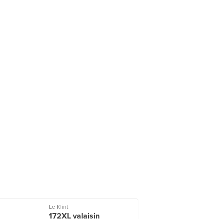
Le Klint
172XL valaisin