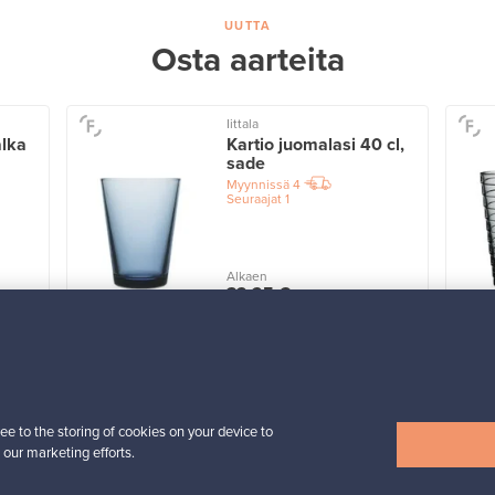
UUTTA
Osta aarteita
Iittala
alka
Kartio juomalasi 40 cl,
sade
Myynnissä
4
Seuraajat
1
Alkaen
32,25 €
Näytä kaikki uutuudet
ee to the storing of cookies on your device to
 our marketing efforts.