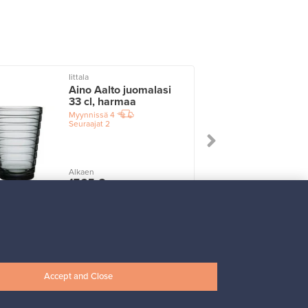
Iittala
I
Aino Aalto juomalasi
33 cl, harmaa
Myynnissä
4
Seuraajat
2
Alkaen
17,25 €
Accept and Close