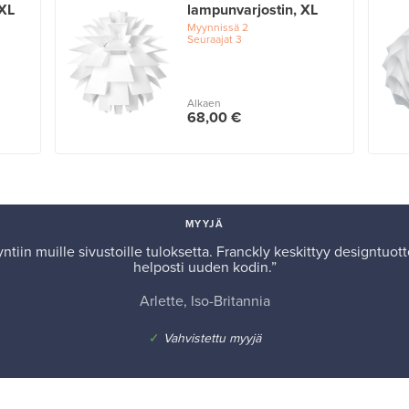
XXL
lampunvarjostin, XL
Myynnissä
2
Seuraajat
3
Alkaen
68,00 €
MYYJÄ
iin muille sivustoille tuloksetta. Franckly keskittyy designtuotte
helposti uuden kodin.”
Arlette, Iso-Britannia
✓
Vahvistettu myyjä