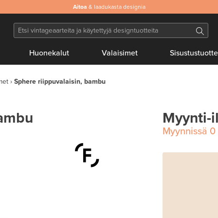
Aitoa
& laadukasta designia
Huonekalut
Valaisimet
Sisustustuotte
met
Sphere riippuvalaisin, bambu
bambu
Myynti-i
Myynnissä
0