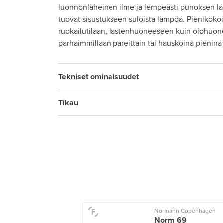
luonnonläheinen ilme ja lempeästi punoksen läpi 
tuovat sisustukseen suloista lämpöä. Pienikokois
ruokailutilaan, lastenhuoneeseen kuin olohuon
parhaimmillaan pareittain tai hauskoina pieninä
Tekniset ominaisuudet
Tikau
o
Normann Copenhagen
n riippuvalaisin,
Norm 69