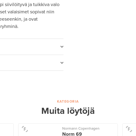
siivilöityvä ja tuikkiva valo
et valaisimet sopivat niin
eeseenkin, ja ovat
 ryhminä.
KATEGORIA
Muita löytöjä
Normann Copenhagen
Norm 69