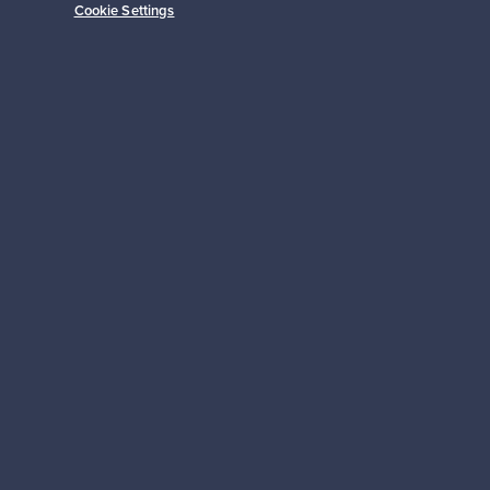
Cookie Settings
Tilaa
 tuki
Kestäviä valintoja
Seuraa meitä