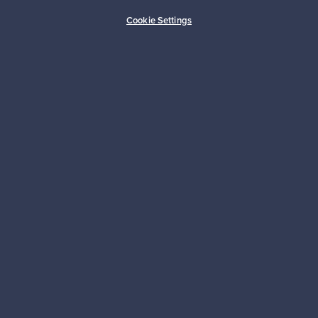
Ostajan turva
Asiakaspalvelun tuki
Cookie Settings
Kestäviä valintoja
Seuraa meitä
Franckly
Tarvitsetko apua?