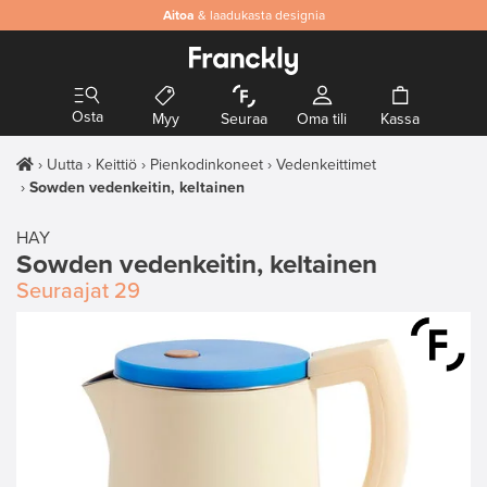
Aitoa
& laadukasta designia
Osta
Myy
Seuraa
Oma tili
Kassa
Uutta
Keittiö
Pienkodinkoneet
Vedenkeittimet
Sowden vedenkeitin, keltainen
HAY
Sowden vedenkeitin, keltainen
Seuraajat
29