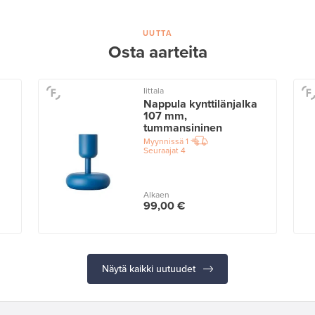
UUTTA
Osta aarteita
Iittala
Nappula kynttilänjalka
107 mm,
tummansininen
Myynnissä
1
Seuraajat
4
Alkaen
99,00 €
Näytä kaikki uutuudet