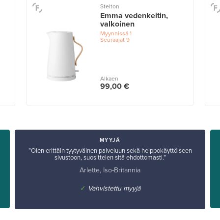
Stelton
Emma vedenkeitin,
valkoinen
Myynnissä
1
Seuraajat
9
Alkaen
99,00 €
MYYJÄ
”Olen erittäin tyytyväinen palveluun sekä helppokäyttöiseen
sivustoon, suosittelen sitä ehdottomasti.”
Arlette, Iso-Britannia
✓
Vahvistettu myyjä