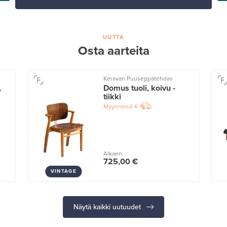
UUTTA
Osta aarteita
Keravan Puuseppätehdas
,
Domus tuoli, koivu -
tiikki
Myynnissä
4
Alkaen
725,00 €
VINTAGE
Näytä kaikki uutuudet