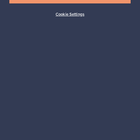
Cookie Settings
Ostajan turva
Asiakaspalvelun tuki
Kestäviä valintoja
Seuraa meitä
Franckly
Tarvitsetko apua?