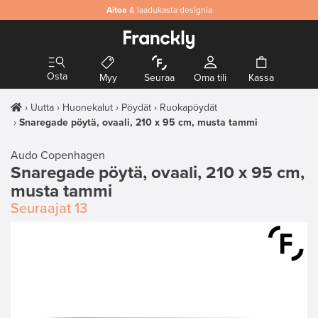
Aitoa
& laadukasta designia
Osta
Myy
Seuraa
Oma tili
Kassa
Uutta
Huonekalut
Pöydät
Ruokapöydät
Snaregade pöytä, ovaali, 210 x 95 cm, musta tammi
Audo Copenhagen
Snaregade pöytä, ovaali, 210 x 95 cm,
musta tammi
Seuraajat
13