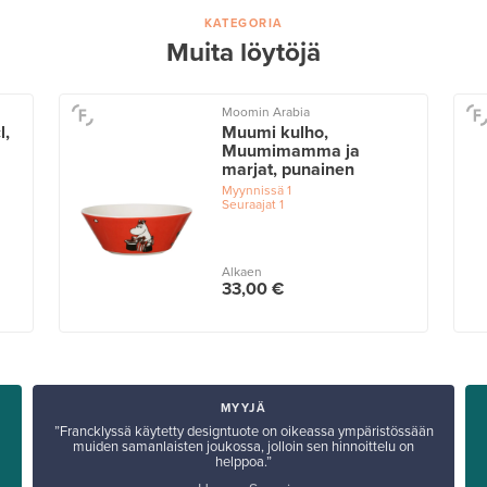
KATEGORIA
Muita löytöjä
Moomin Arabia
l,
Muumi kulho,
Muumimamma ja
marjat, punainen
Myynnissä
1
Seuraajat
1
Alkaen
33,00 €
MYYJÄ
”Francklyssä käytetty designtuote on oikeassa ympäristössään
muiden samanlaisten joukossa, jolloin sen hinnoittelu on
helppoa.”