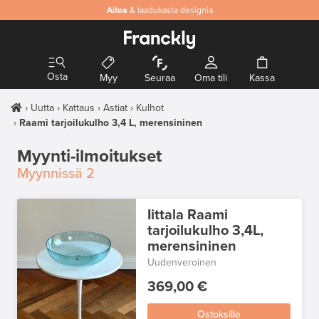
Aitoa
& laadukasta designia
Osta
Myy
Seuraa
Oma tili
Kassa
Uutta
Kattaus
Astiat
Kulhot
Raami tarjoilukulho 3,4 L, merensininen
Myynti-ilmoitukset
Myynnissä
2
Iittala Raami
tarjoilukulho 3,4L,
merensininen
Uudenveroinen
369,00 €
Ostoksille