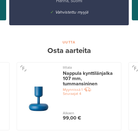
Hanna, Suomi
✓
Vahvistettu myyjä
UUTTA
Osta aarteita
Iittala
Nappula kynttilänjalka
107 mm,
tummansininen
Myynnissä
1
Seuraajat
4
Alkaen
99,00 €