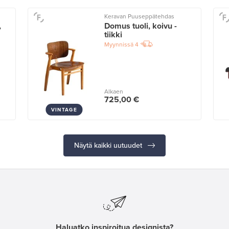
Keravan Puuseppätehdas
,
Domus tuoli, koivu -
tiikki
Myynnissä
4
Alkaen
725,00 €
VINTAGE
Näytä kaikki uutuudet
Haluatko inspiroitua designista?