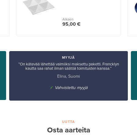
Alkaen
95,00 €
MYYJÄ
”On kätevää lähettää valmiiksi maksettu paketti. Francklyn
kautta saa rahat ilman säätöä toimitusten kanssa.”
Elina, Suomi
✓
Vahvistettu myyjä
UUTTA
Osta aarteita