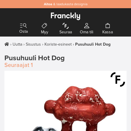
Aitoa
& laadukasta designia
Osta
Myy
Seuraa
Oma tili
Kassa
Uutta
Sisustus
Koriste-esineet
Pusuhuuli Hot Dog
Pusuhuuli Hot Dog
Seuraajat
1