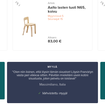
Artek
Aalto lasten tuoli N65,
koivu
Myynnissä
5
Seuraajat
15
Alkaen
83,00 €
MYYJÄ
”Olen niin iloinen, että löysin tämän sivuston! Löysin Francklyn
vasta pari viikkoa sitten. Päivitän mielelläni usein kotini
sisustusta, joten palvelu on loistava!”
Massimiliano, Italia
✓
Vahvistettu myyjä