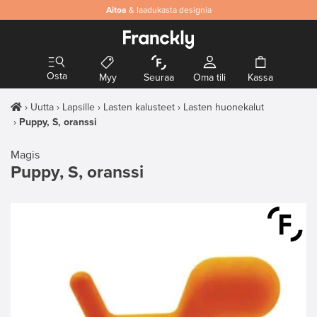
Aitoa
& laadukasta designia
Osta
Myy
Seuraa
Oma tili
Kassa
Uutta
Lapsille
Lasten kalusteet
Lasten huonekalut
Puppy, S, oranssi
Magis
Puppy, S, oranssi