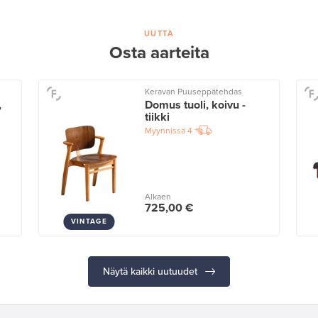
UUTTA
Osta aarteita
Keravan Puuseppätehdas
,
Domus tuoli, koivu -
tiikki
Myynnissä
4
Alkaen
725,00 €
VINTAGE
Näytä kaikki uutuudet