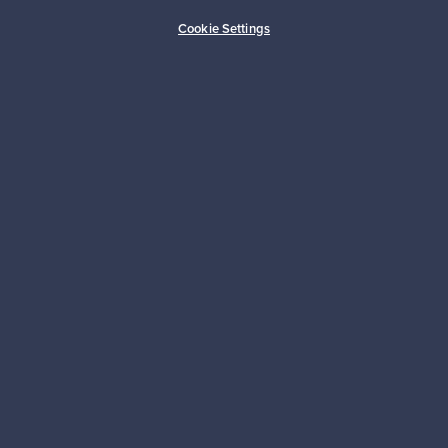
Ostajan turva
Asiakaspalvelun tuki
Cookie Settings
Kestäviä valintoja
Seuraa meitä
Franckly
Tarvitsetko apua?