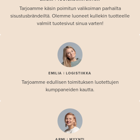
Tarjoamme käsin poimitun valikoiman parhailta
sisustusbrändeiltä. Olemme luoneet kullekin tuotteelle
valmiit tuotesivut sinua varten!
EMILIA | LOGISTIIKKA
Tarjoamme edullisen toimituksen luotettujen
kumppaneiden kautta.
ARMI | MYYNTI