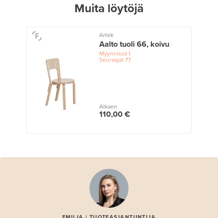
Muita löytöjä
Artek
Aalto tuoli 66, koivu
Myynnissä
1
Seuraajat
77
Alkaen
110,00 €
EMILIA | TUOTEASIANTUNTIJA