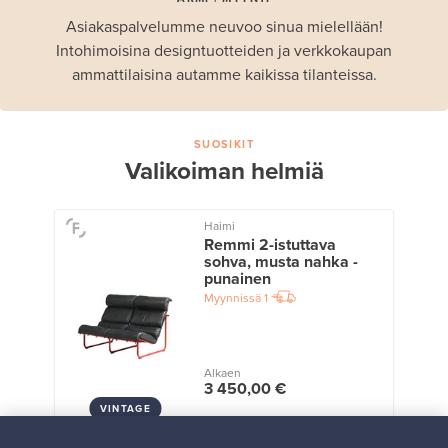
Asiakaspalvelumme neuvoo sinua mielellään!
Intohimoisina designtuotteiden ja verkkokaupan
ammattilaisina autamme kaikissa tilanteissa.
SUOSIKIT
Valikoiman helmiä
Haimi
Remmi 2-istuttava
sohva, musta nahka -
punainen
Myynnissä
1
Alkaen
3 450,00 €
VINTAGE