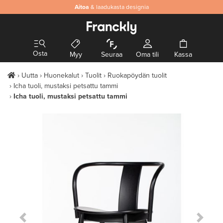
Aitoa
& laadukasta designia
Osta
Myy
Seuraa
Oma tili
Kassa
Uutta
Huonekalut
Tuolit
Ruokapöydän tuolit
Icha tuoli, mustaksi petsattu tammi
Icha tuoli, mustaksi petsattu tammi
Previous Slide
Next S