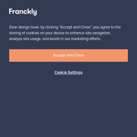
Näytä kaikki suosikit
Dear design lover, by clicking “Accept and Close”, you agree to the
storing of cookies on your device to enhance site navigation,
analyze site usage, and assist in our marketing efforts.
Haluatko inspiroitua designista?
Accept and Close
Tilaa uutiskirjeemme ja pysyt ajan tasalla!
Cookie Settings
Tilaa