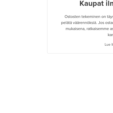
Kaupat il
Ostosten tekeminen on täysin
pelätä väärennöksiä. Jos osta
mukaisena, ratkaisemme as
ka
Lue l