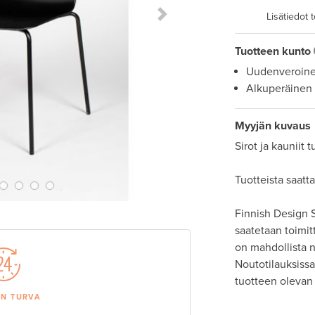
Lisätiedot 
Next Slide
Tuotteen kunto
Uudenveroin
Alkuperäinen
Myyjän kuvaus
Sirot ja kauniit 
Tuotteista saattaa
Finnish Design S
saatetaan toimit
on mahdollista
Noutotilauksissa 
tuotteen olevan 
AN TURVA