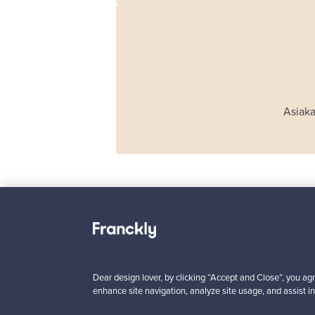
Asiaka
Haimi
Remmi 2-istuttava
sohva, musta nahka
punainen
Dear design lover, by clicking “Accept and Close”, you agr
enhance site navigation, analyze site usage, and assist in
Myynnissä
1