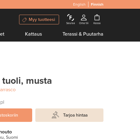
English
Finnish
Myy tuotteesi
Seuraa
Oma tili
Kassa
et
Kattaus
Terassi & Puutarha
tuoli, musta
Carrasco
kpl
stoskoriin
Tarjoa hintaa
nouto
ku, Suomi