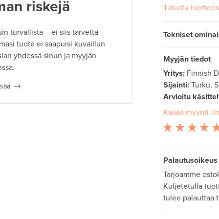
man riskejä
Tutustu tuottee
 turvallista – ei siis tarvetta
Tekniset omina
masi tuote ei saapuisi kuvaillun
ian yhdessä sinun ja myyjän
Myyjän tiedot
nssa.
Yritys:
Finnish 
Sijainti:
Turku, 
isää
Arvioitu käsitte
Kaikki myynti-il
Palautusoikeus
Tarjoamme ostok
Kuljetetulla tuo
tulee palauttaa 