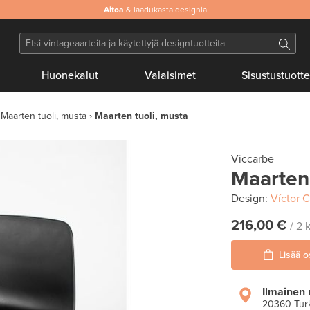
Aitoa
& laadukasta designia
Huonekalut
Valaisimet
Sisustustuotte
Maarten tuoli, musta
Maarten tuoli, musta
Viccarbe
Maarten 
Design:
Víctor 
216,00 €
/ 2 
Lisää o
Ilmainen 
20360 Tur