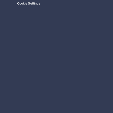
Cookie Settings
Alkaen
149,00 €
Tilaa
 tuki
Kestäviä valintoja