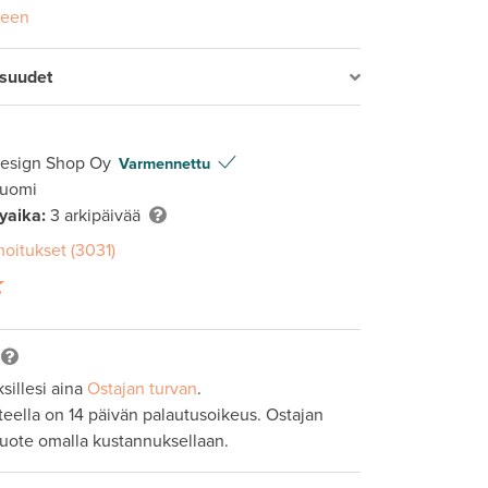
seen
isuudet
Design Shop Oy
Varmennettu
Suomi
lyaika:
3 arkipäivää
moitukset (3031)
sillesi aina
Ostajan turvan
.
tteella on 14 päivän palautusoikeus. Ostajan
tuote omalla kustannuksellaan.