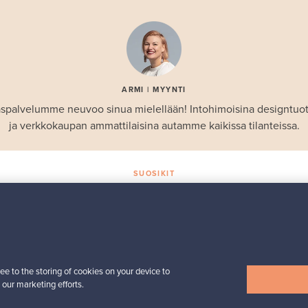
ARMI | MYYNTI
spalvelumme neuvoo sinua mielellään! Intohimoisina designtuo
ja verkkokaupan ammattilaisina autamme kaikissa tilanteissa.
SUOSIKIT
Valikoiman helmiä
Iittala
Birds by Toikka
 -
vuosilintu 2018 Luotsi
ee to the storing of cookies on your device to
Myynnissä
1
Seuraajat
6
 our marketing efforts.