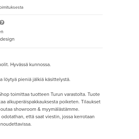
toimituksesta
en
 design
tuolit. Hyvässä kunnossa.

 löytyä pieniä jälkiä käsittelystä.

hop toimittaa tuotteen Turun varastolta. Tuote 
taa alkuperäispakkauksesta poiketen. Tilaukset 
 noutaa showroom & myymälästämme. 
odotathan, että saat viestin, jossa kerrotaan 
noudettavissa.
