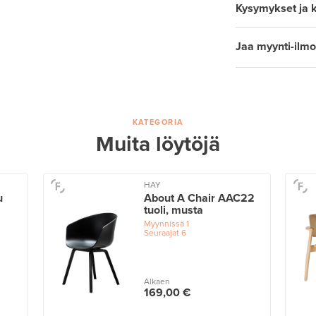
Kysymykset ja 
Jaa myynti-ilmo
KATEGORIA
Muita löytöjä
HAY
u
About A Chair AAC22
tuoli, musta
Myynnissä
1
Seuraajat
6
Alkaen
169,00 €