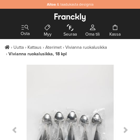
Aitoa
& laadukasta designia
Osta
Myy
Seuraa
Oma tili
Kassa
Uutta
Kattaus
Aterimet
Vivianna ruokalusikka
Vivianna ruokalusikka, 18 kpl
Previous Slide
Next S