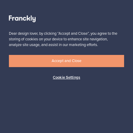
Näytä kaikki suosikit
Dear design lover, by clicking “Accept and Close”, you agree to the
storing of cookies on your device to enhance site navigation,
analyze site usage, and assist in our marketing efforts.
Accept and Close
Haluatko inspiroitua designista?
Tilaa uutiskirjeemme ja pysyt ajan tasalla!
Cookie Settings
Tilaa