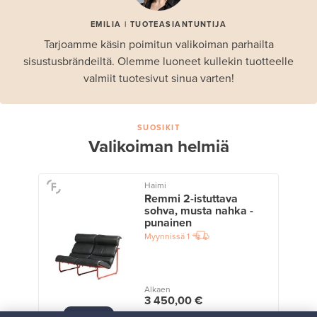
EMILIA | TUOTEASIANTUNTIJA
Tarjoamme käsin poimitun valikoiman parhailta
sisustusbrändeiltä. Olemme luoneet kullekin tuotteelle
valmiit tuotesivut sinua varten!
SUOSIKIT
Valikoiman helmiä
Haimi
Remmi 2-istuttava
sohva, musta nahka -
punainen
Myynnissä
1
Alkaen
3 450,00 €
VINTAGE