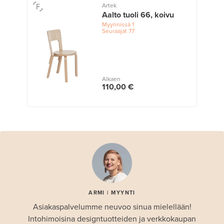
Artek
Aalto tuoli 66, koivu
Myynnissä
1
Seuraajat
77
Alkaen
110,00 €
ARMI | MYYNTI
Asiakaspalvelumme neuvoo sinua mielellään!
Intohimoisina designtuotteiden ja verkkokaupan