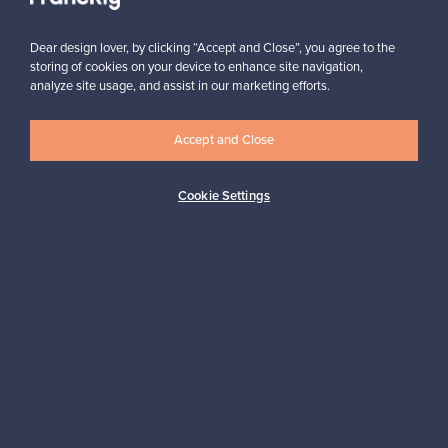
Dear design lover, by clicking “Accept and Close”, you agree to the
storing of cookies on your device to enhance site navigation,
analyze site usage, and assist in our marketing efforts.
Haluatko inspiroitua designista?
Accept and Close
Tilaa uutiskirjeemme ja pysyt ajan tasalla!
Cookie Settings
Tilaa
Aitoa designia
Turvalliset maksut