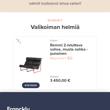
valmiit tuotesivut sinua varten!
SUOSIKIT
Valikoiman helmiä
Haimi
Remmi 2-istuttava
sohva, musta nahka -
punainen
Myynnissä
1
Alkaen
3 450,00 €
VINTAGE
Näytä kaikki suosikit