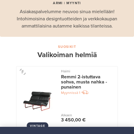
ARMI | MYYNTI
Asiakaspalvelumme neuvoo sinua mielellään!
Intohimoisina designtuotteiden ja verkkokaupan
ammattilaisina autamme kaikissa tilanteissa.
SUOSIKIT
Valikoiman helmiä
Haimi
Remmi 2-istuttava
sohva, musta nahka -
punainen
Myynnissä
1
Alkaen
3 450,00 €
VINTAGE