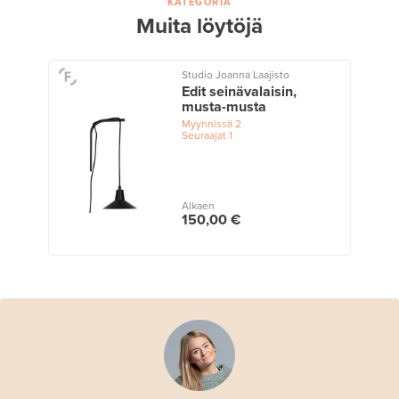
KATEGORIA
Muita löytöjä
Studio Joanna Laajisto
Edit seinävalaisin,
musta-musta
Myynnissä
2
Seuraajat
1
Alkaen
150,00 €