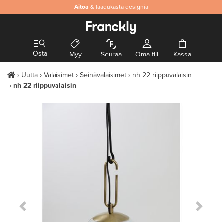
Aitoa
& laadukasta designia
Osta
Myy
Seuraa
Oma tili
Kassa
Uutta
Valaisimet
Seinävalaisimet
nh 22 riippuvalaisin
nh 22 riippuvalaisin
Previous Slide
Next S