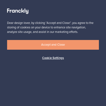
Näytä kaikki suosikit
Dear design lover, by clicking “Accept and Close”, you agree to the
storing of cookies on your device to enhance site navigation,
analyze site usage, and assist in our marketing efforts.
Haluatko inspiroitua designista?
Accept and Close
Tilaa uutiskirjeemme ja pysyt ajan tasalla!
Cookie Settings
Tilaa