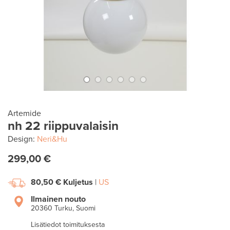
Artemide
nh 22 riippuvalaisin
Design:
Neri&Hu
299,00 €
80,50 €
Kuljetus
|
US
Ilmainen nouto
20360 Turku, Suomi
Lisätiedot toimituksesta