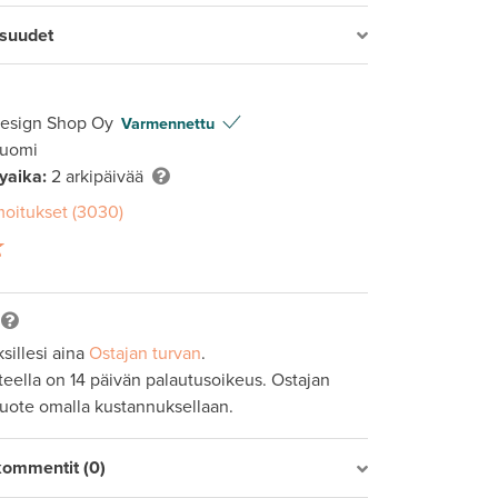
isuudet
Design Shop Oy
Varmennettu
Suomi
lyaika:
2 arkipäivää
moitukset (3030)
sillesi aina
Ostajan turvan
.
tteella on 14 päivän palautusoikeus. Ostajan
tuote omalla kustannuksellaan.
kommentit (0)