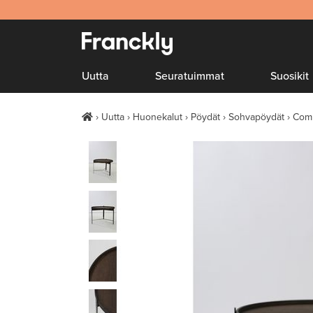
Uutta
Seuratuimmat
Suosikit
Uutta
Huonekalut
Pöydät
Sohvapöydät
Comp