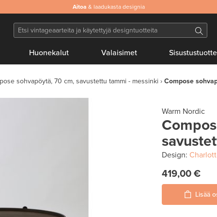
Aitoa
& laadukasta designia
Huonekalut
Valaisimet
Sisustustuotte
ose sohvapöytä, 70 cm, savustettu tammi - messinki
Compose sohvapö
Warm Nordic
Compose
savustet
Design:
Charlot
419,00 €
Lisää o