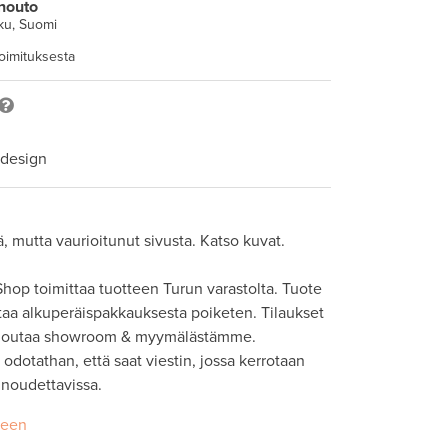
nouto
ku, Suomi
toimituksesta
 design
, mutta vaurioitunut sivusta. Katso kuvat. 

hop toimittaa tuotteen Turun varastolta. Tuote 
taa alkuperäispakkauksesta poiketen. Tilaukset 
 noutaa showroom & myymälästämme. 
odotathan, että saat viestin, jossa kerrotaan 
seen