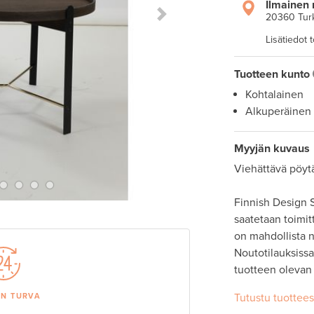
Ilmainen 
20360 Tur
Next Slide
Lisätiedot 
Tuotteen kunto
Kohtalainen
Alkuperäinen
Myyjän kuvaus
Viehättävä pöytä
Finnish Design S
saatetaan toimit
on mahdollista
Noutotilauksissa 
Tutustu tuottee
AN TURVA