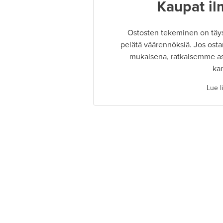
Kaupat il
Ostosten tekeminen on täysin
pelätä väärennöksiä. Jos osta
mukaisena, ratkaisemme as
ka
Lue l