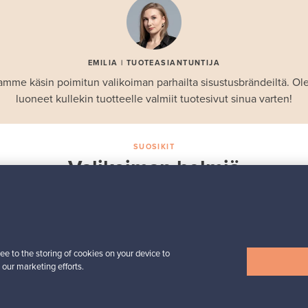
EMILIA | TUOTEASIANTUNTIJA
amme käsin poimitun valikoiman parhailta sisustusbrändeiltä. 
luoneet kullekin tuotteelle valmiit tuotesivut sinua varten!
SUOSIKIT
Valikoiman helmiä
Iittala
Birds by Toikka
 -
vuosilintu 2018 Luotsi
Myynnissä
1
ee to the storing of cookies on your device to
Seuraajat
6
 our marketing efforts.
Alkaen