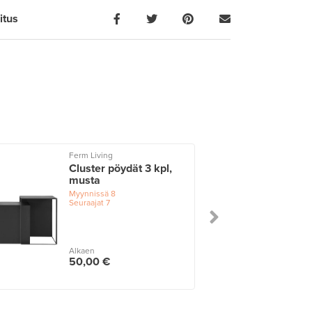
itus
Ferm Living
Cluster pöydät 3 kpl,
musta
Myynnissä
8
Seuraajat
7
Alkaen
50,00 €