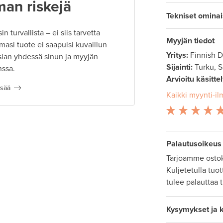
man riskejä
Tekniset omina
 turvallista – ei siis tarvetta
Myyjän tiedot
masi tuote ei saapuisi kuvaillun
Yritys:
Finnish 
ian yhdessä sinun ja myyjän
Sijainti:
Turku, 
nssa.
Arvioitu käsitte
isää
Kaikki myynti-il
Palautusoikeus
Tarjoamme ostok
Kuljetetulla tuo
tulee palauttaa 
Kysymykset ja 