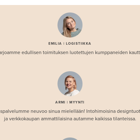
EMILIA | LOGISTIIKKA
arjoamme edullisen toimituksen luotettujen kumppaneiden kautt
ARMI | MYYNTI
spalvelumme neuvoo sinua mielellään! Intohimoisina designtuo
ja verkkokaupan ammattilaisina autamme kaikissa tilanteissa.