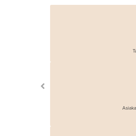
T
Asiaka