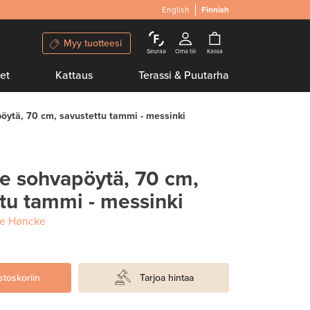
English
Finnish
Myy tuotteesi
Seuraa
Oma tili
Kassa
et
Kattaus
Terassi & Puutarha
ytä, 70 cm, savustettu tammi - messinki
 sohvapöytä, 70 cm,
tu tammi - messinki
te Høncke
stoskoriin
Tarjoa hintaa