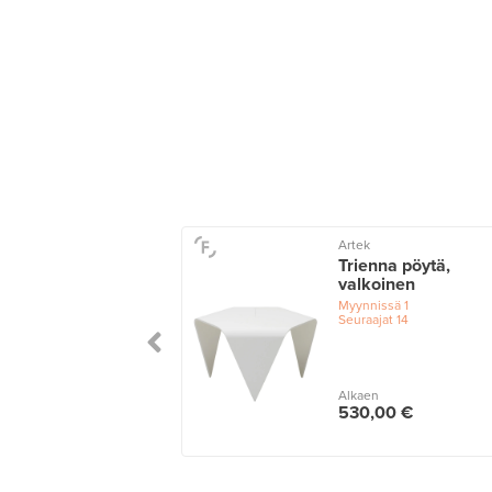
Artek
Trienna pöytä,
valkoinen
Myynnissä
1
Seuraajat
14
Alkaen
530,00 €