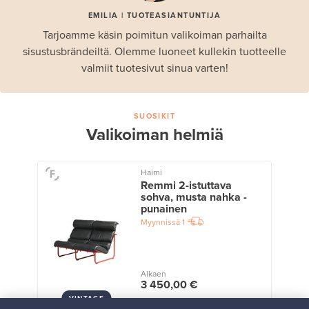
EMILIA | TUOTEASIANTUNTIJA
Tarjoamme käsin poimitun valikoiman parhailta
sisustusbrändeiltä. Olemme luoneet kullekin tuotteelle
valmiit tuotesivut sinua varten!
SUOSIKIT
Valikoiman helmiä
Haimi
Remmi 2-istuttava
sohva, musta nahka -
punainen
Myynnissä
1
Alkaen
3 450,00 €
VINTAGE