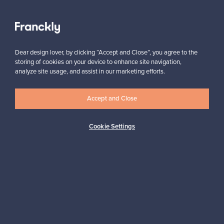
Näytä kaikki suosikit
Dear design lover, by clicking “Accept and Close”, you agree to the
storing of cookies on your device to enhance site navigation,
analyze site usage, and assist in our marketing efforts.
Accept and Close
Haluatko inspiroitua designista?
Tilaa uutiskirjeemme ja pysyt ajan tasalla!
Cookie Settings
Tilaa