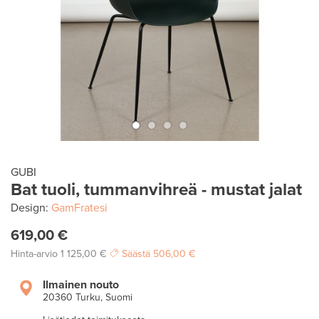
GUBI
Bat tuoli, tummanvihreä - mustat jalat
Design:
GamFratesi
619,00 €
Hinta-arvio
1 125,00 €
Säästä
506,00 €
Ilmainen nouto
20360 Turku, Suomi