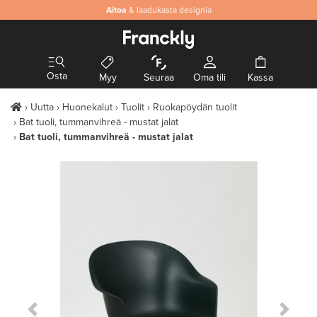
Aitoa
& laadukasta designia
Osta
Myy
Seuraa
Oma tili
Kassa
Uutta
Huonekalut
Tuolit
Ruokapöydän tuolit
Bat tuoli, tummanvihreä - mustat jalat
Bat tuoli, tummanvihreä - mustat jalat
Previous Slide
Next S