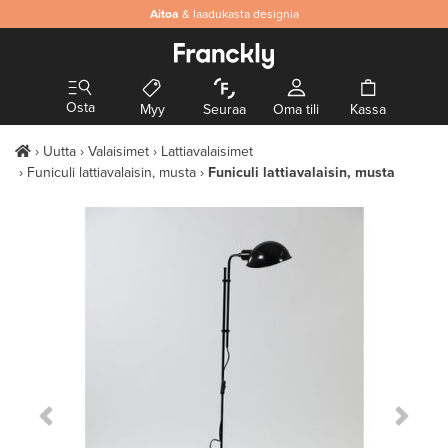
Aitoa
& laadukasta designia
Osta
Myy
Seuraa
Oma tili
Kassa
Uutta
Valaisimet
Lattiavalaisimet
Funiculi lattiavalaisin, musta
Funiculi lattiavalaisin, musta
Previous Slide
Next S