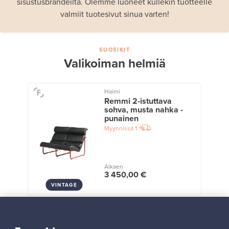
sisustusbrändeiltä. Olemme luoneet kullekin tuotteelle
valmiit tuotesivut sinua varten!
SUOSIKIT
Valikoiman helmiä
Haimi
Remmi 2-istuttava
sohva, musta nahka -
punainen
Myynnissä
1
Alkaen
3 450,00 €
VINTAGE
Näytä kaikki suosikit