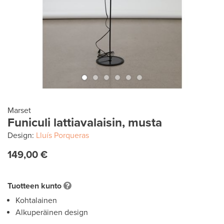
Marset
Funiculi lattiavalaisin, musta
Design:
Lluís Porqueras
149,00 €
Tuotteen kunto
Kohtalainen
Alkuperäinen design