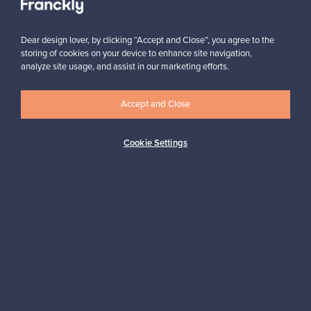
Dear design lover, by clicking “Accept and Close”, you agree to the
storing of cookies on your device to enhance site navigation,
analyze site usage, and assist in our marketing efforts.
Haluatko inspiroitua designista?
Accept and Close
Tilaa uutiskirjeemme ja pysyt ajan tasalla!
Cookie Settings
Tilaa
Aitoa designia
Turvalliset maksut