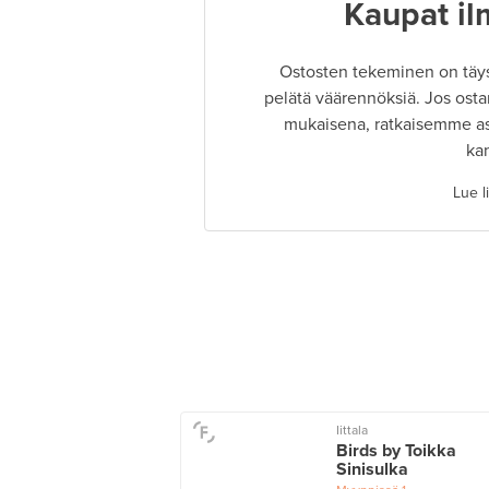
Kaupat il
Ostosten tekeminen on täysin
pelätä väärennöksiä. Jos osta
mukaisena, ratkaisemme as
ka
Lue l
Iittala
Birds by Toikka
Sinisulka