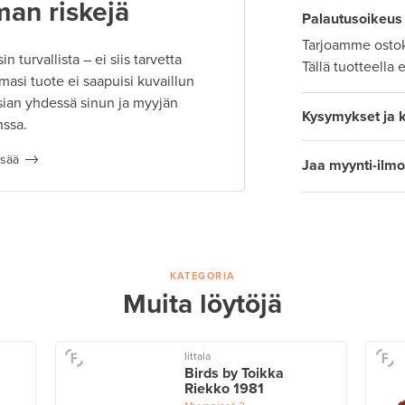
man riskejä
Palautusoikeus
Tarjoamme ostok
 turvallista – ei siis tarvetta
Tällä tuotteella 
masi tuote ei saapuisi kuvaillun
ian yhdessä sinun ja myyjän
Kysymykset ja 
nssa.
isää
Jaa myynti-ilmo
KATEGORIA
Muita löytöjä
Iittala
Birds by Toikka
Riekko 1981