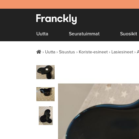
Uutta
Seuratuimmat
Suosikit
Uutta
Sisustus
Koriste-esineet
Lasiesineet
A