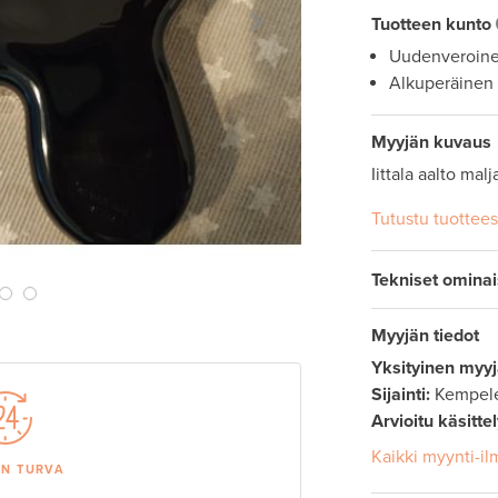
Tuotteen kunto
Next Slide
Uudenveroin
Alkuperäinen
Myyjän kuvaus
Iittala aalto mal
Tutustu tuottee
Tekniset omina
Myyjän tiedot
Yksityinen myyj
Sijainti:
Kempele
Arvioitu käsitte
Kaikki myynti-il
AN TURVA