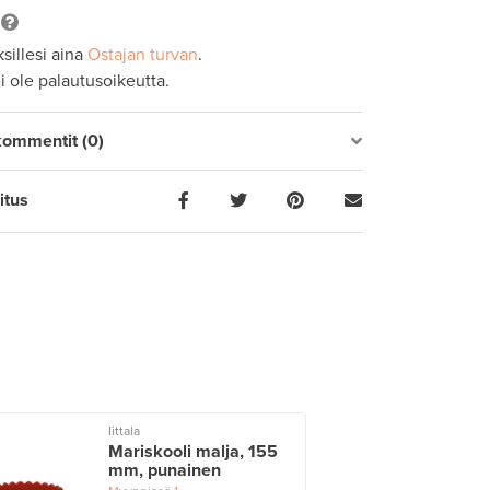
sillesi aina
Ostajan turvan
.
ei ole palautusoikeutta.
kommentit (0)
itus
Iittala
Mariskooli malja, 155
mm, punainen