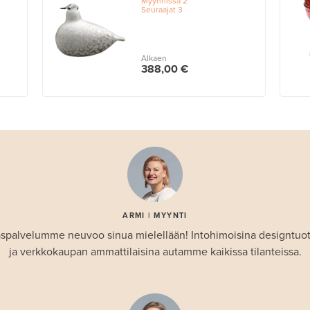
Myynnissä
2
Seuraajat
3
Alkaen
388,00 €
ARMI | MYYNTI
spalvelumme neuvoo sinua mielellään! Intohimoisina designtuo
ja verkkokaupan ammattilaisina autamme kaikissa tilanteissa.