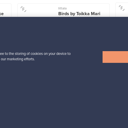
Iittala
ke
Birds by Toikka Mari
Myynnissä
2
Seuraajat
7
Alkaen
299,00 €
ee to the storing of cookies on your device to
 our marketing efforts.
Näytä kaikki suosikit
esignista?
pysyt ajan tasalla!