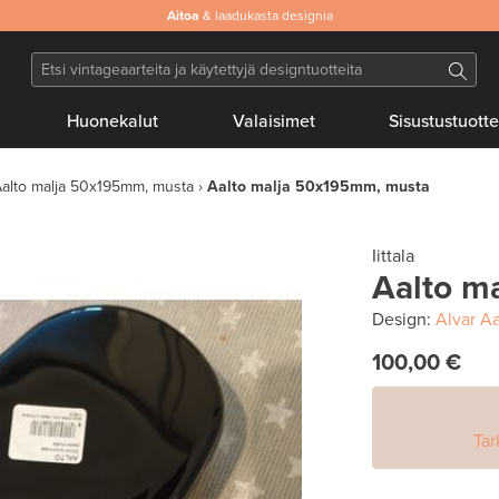
Aitoa
& laadukasta designia
Huonekalut
Valaisimet
Sisustustuotte
alto malja 50x195mm, musta
Aalto malja 50x195mm, musta
Iittala
Aalto m
Design:
Alvar Aa
100,00 €
Tar