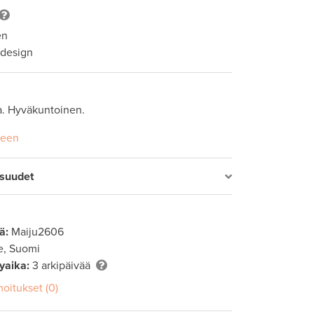
en
 design
ja. Hyväkuntoinen. 
seen
isuudet
ä:
Maiju2606
, Suomi
lyaika:
3 arkipäivää
moitukset (0)