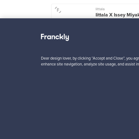
Iittala
Iittala X Issey Miya
maljakko, vihreä
Myynnissä
2
Alkaen
149,00 €
Dear design lover, by clicking “Accept and Close”, you agr
enhance site navigation, analyze site usage, and assist in
Haluatko inspiroitua d
Tilaa uutiskirjeemme ja 