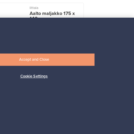
Iittala
Aalto maljakko 175 x
140 mm,
sammaleenvihreä
Myynnissä
2
Seuraajat
6
Alkaen
499,00 €
Accept and Close
Cookie Settings
Tilaa