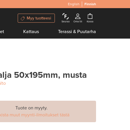
English
Finnish
Myy tuotteesi
Seuraa
Oma tili
Kassa
et
Kattaus
Terassi & Puutarha
alja 50x195mm, musta
lto
Tuote on myyty.
kista muut myynti-ilmoitukset tästä