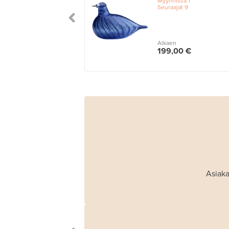
Myynnissä
1
Seuraajat
9
Alkaen
199,00 €
Asiaka