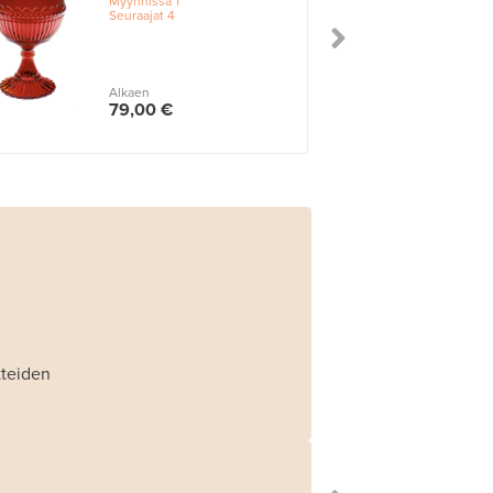
Myynnissä
1
Seuraajat
4
Alkaen
79,00 €
tteiden