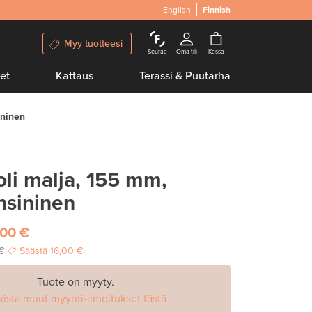
English
Finnish
Myy tuotteesi
Seuraa
Oma tili
Kassa
et
Kattaus
Terassi & Puutarha
ininen
li malja, 155 mm,
nsininen
,00 €
 €
Säästä
16,00 €
Tuote on myyty.
kista muut myynti-ilmoitukset tästä