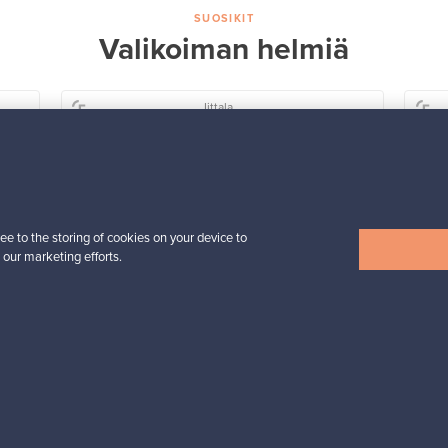
SUOSIKIT
Valikoiman helmiä
Iittala
Birds by Toikka
 -
vuosilintu 2018 Luotsi
Myynnissä
1
Seuraajat
6
ee to the storing of cookies on your device to
Alkaen
 our marketing efforts.
699,00 €
Näytä kaikki suosikit