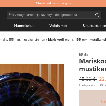
Aitoa
& laadukasta designia
Huonekalut
Valaisimet
Sisustustuotte
 malja, 155 mm, mustikansininen
Mariskooli malja, 155 mm, mustikans
Iittala
Mariskoo
mustika
45,00 €
22
Hinta-arvio
38,00
Tar