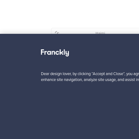
Haimi
Remmi 2-istuttava
sohva, musta nahka
punainen
Myynnissä
1
Dear design lover, by clicking “Accept and Close”, you agr
Alkaen
enhance site navigation, analyze site usage, and assist in
3 450,00 €
VINTAGE