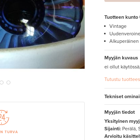
Next Slide
Tuotteen kunto
Vintage
Uudenveroin
Alkuperäinen
Myyjän kuvaus
ei ollut käytöss
Tutustu tuottee
Tekniset omina
Myyjän tiedot
Yksityinen myyj
Sijainti:
Perälä, 
AN TURVA
Arvioitu käsitte