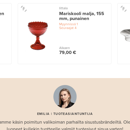
Iittala
en
Mariskooli malja, 155
mm, punainen
Myynnissä
1
Seuraajat
4
Alkaen
79,00 €
EMILIA | TUOTEASIANTUNTIJA
amme käsin poimitun valikoiman parhailta sisustusbrändeiltä. 
luoneet kullekin tuotteelle valmiit tuotesivut sinua varten!