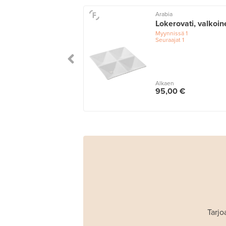
Arabia
Lokerovati, valkoin
Myynnissä
1
Seuraajat
1
Alkaen
95,00 €
Tarjo