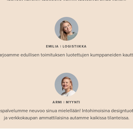
EMILIA | LOGISTIIKKA
arjoamme edullisen toimituksen luotettujen kumppaneiden kautt
ARMI | MYYNTI
spalvelumme neuvoo sinua mielellään! Intohimoisina designtuo
ja verkkokaupan ammattilaisina autamme kaikissa tilanteissa.