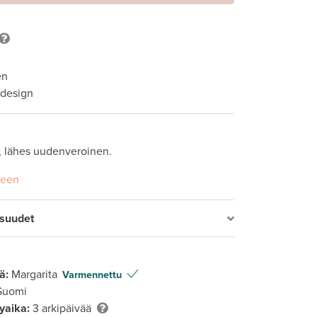
en
 design
ä, lähes uudenveroinen.
seen
isuudet
ä:
Margarita
Varmennettu
Suomi
lyaika:
3 arkipäivää