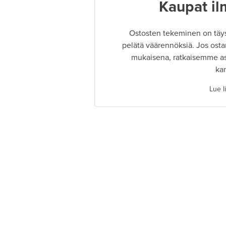
Kaupat il
Ostosten tekeminen on täysin
pelätä väärennöksiä. Jos osta
mukaisena, ratkaisemme as
ka
Lue l