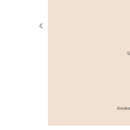
T
Asiaka