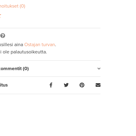
moitukset (0)
sillesi aina
Ostajan turvan
.
ei ole palautusoikeutta.
kommentit (0)
itus