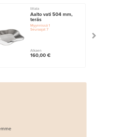
Iittala
Aalto vati 504 mm,
teräs
Myynnissä
1
Seuraajat
7
Alkaen
160,00 €
Olemme