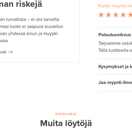
man riskejä
Kaikki myynti-il
 turvallista – ei siis tarvetta
masi tuote ei saapuisi kuvaillun
ian yhdessä sinun ja myyjän
Palautusoikeus
nssa.
Tarjoamme ostok
Tällä tuotteella 
isää
Kysymykset ja 
Jaa myynti-ilmo
KATEGORIA
Muita löytöjä