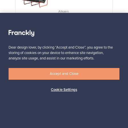
Alkaen
3 450,00 €
VINTAGE
Näytä kaikki suosikit
Dear design lover, by clicking “Accept and Close”, you agree to the
storing of cookies on your device to enhance site navigation,
analyze site usage, and assist in our marketing efforts.
Accept and Close
Haluatko inspiroitua designista?
Cookie Settings
Tilaa uutiskirjeemme ja pysyt ajan tasalla!
Tilaa