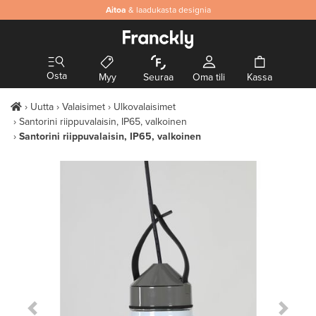
Aitoa
& laadukasta designia
Osta
Myy
Seuraa
Oma tili
Kassa
Uutta
Valaisimet
Ulkovalaisimet
Santorini riippuvalaisin, IP65, valkoinen
Santorini riippuvalaisin, IP65, valkoinen
Previous Slide
Next S