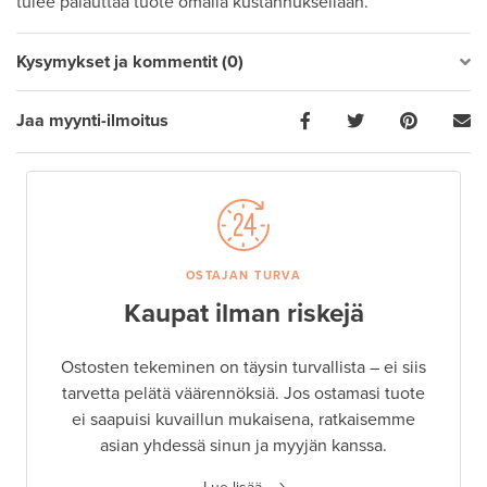
tulee palauttaa tuote omalla kustannuksellaan.
Kysymykset ja kommentit (0)
Jaa myynti-ilmoitus
OSTAJAN TURVA
Kaupat ilman riskejä
Ostosten tekeminen on täysin turvallista – ei siis
tarvetta pelätä väärennöksiä. Jos ostamasi tuote
ei saapuisi kuvaillun mukaisena, ratkaisemme
asian yhdessä sinun ja myyjän kanssa.