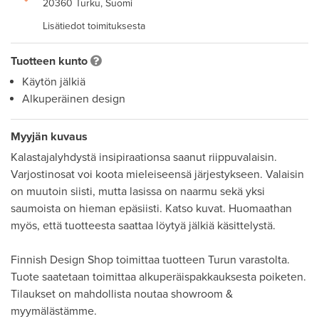
20360 Turku, Suomi
Lisätiedot toimituksesta
Tuotteen kunto
Käytön jälkiä
Alkuperäinen design
Myyjän kuvaus
Kalastajalyhdystä insipiraationsa saanut riippuvalaisin. 
Varjostinosat voi koota mieleiseensä järjestykseen. Valaisin 
on muutoin siisti, mutta lasissa on naarmu sekä yksi 
saumoista on hieman epäsiisti. Katso kuvat. Huomaathan 
myös, että tuotteesta saattaa löytyä jälkiä käsittelystä.

Finnish Design Shop toimittaa tuotteen Turun varastolta. 
Tuote saatetaan toimittaa alkuperäispakkauksesta poiketen. 
Tilaukset on mahdollista noutaa showroom & 
myymälästämme.