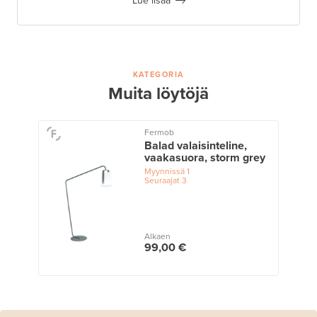
Lue lisää
KATEGORIA
Muita löytöjä
Fermob
Balad valaisinteline,
vaakasuora, storm grey
Myynnissä
1
Seuraajat
3
Alkaen
99,00 €