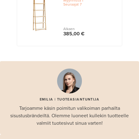
Myynnissä
1
Seuraajat
7
Alkaen
385,00 €
EMILIA | TUOTEASIANTUNTIJA
Tarjoamme käsin poimitun valikoiman parhailta
sisustusbrändeiltä. Olemme luoneet kullekin tuotteelle
valmiit tuotesivut sinua varten!