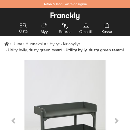
Aitoa
& laadukasta designia
Osta
Myy
Seuraa
Oma tili
Kassa
Uutta
Huonekalut
Hyllyt
Kirjahyllyt
Utility hylly, dusty green tammi
Utility hylly, dusty green tammi
Previous Slide
Next S