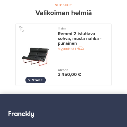
SUOSIKIT
Valikoiman helmiä
Haimi
Remmi 2-istuttava
sohva, musta nahka -
punainen
Myynnissä
1
Alkaen
3 450,00 €
VINTAGE
Näytä kaikki suosikit