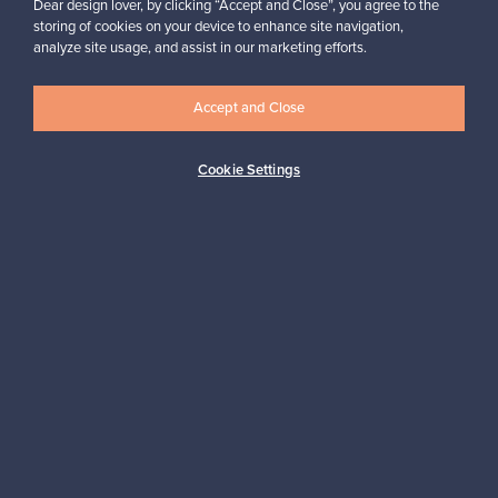
Dear design lover, by clicking “Accept and Close”, you agree to the
storing of cookies on your device to enhance site navigation,
analyze site usage, and assist in our marketing efforts.
Haluatko inspiroitua designista?
Tilaa uutiskirjeemme ja pysyt ajan tasalla!
Accept and Close
Cookie Settings
Tilaa
Aitoa designia
Turvalliset maksut
Ostajan turva
Asiakaspalvelun tuki