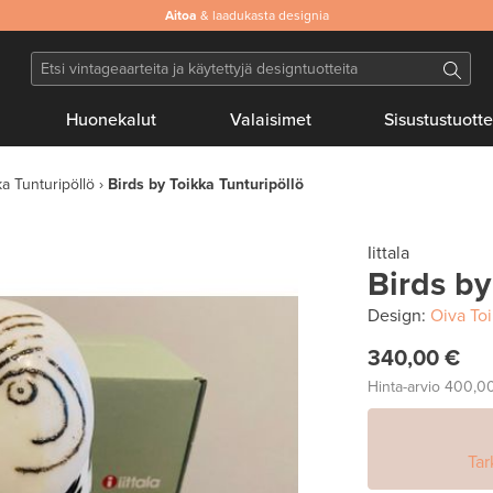
Aitoa
& laadukasta designia
Huonekalut
Valaisimet
Sisustustuotte
ka Tunturipöllö
Birds by Toikka Tunturipöllö
Iittala
Birds by
Design:
Oiva To
340,00 €
Hinta-arvio
400,0
Tar