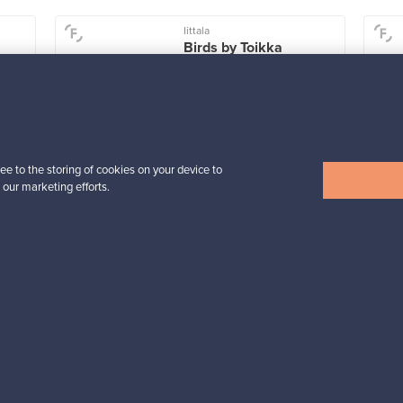
Iittala
Birds by Toikka
 -
vuosilintu 2018 Luotsi
Myynnissä
1
Seuraajat
6
Alkaen
699,00 €
ee to the storing of cookies on your device to
 our marketing efforts.
Näytä kaikki suosikit
esignista?
pysyt ajan tasalla!