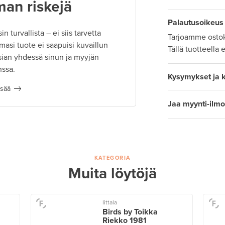
man riskejä
Palautusoikeus
 turvallista – ei siis tarvetta
Tarjoamme ostok
masi tuote ei saapuisi kuvaillun
Tällä tuotteella 
ian yhdessä sinun ja myyjän
nssa.
Kysymykset ja 
isää
Jaa myynti-ilmo
KATEGORIA
Muita löytöjä
Iittala
Birds by Toikka
Riekko 1981