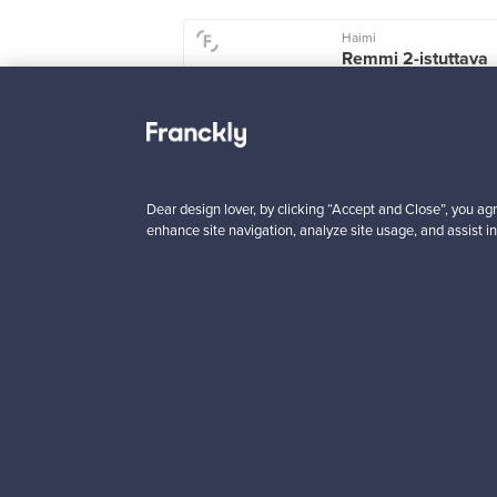
Haimi
Remmi 2-istuttava
sohva, musta nahka
punainen
Myynnissä
1
Alkaen
3 450,00 €
Dear design lover, by clicking “Accept and Close”, you agr
enhance site navigation, analyze site usage, and assist in
VINTAGE
Haluatko inspiroitua d
Tilaa uutiskirjeemme ja 