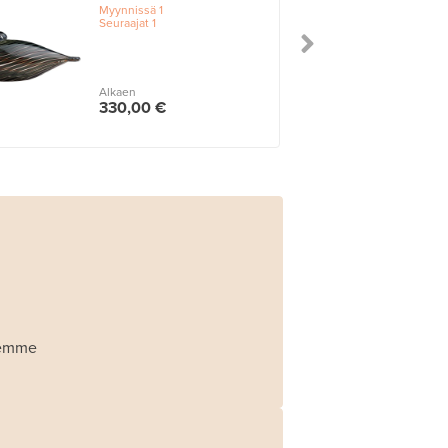
Myynnissä
1
Seuraajat
1
Alkaen
330,00 €
Olemme