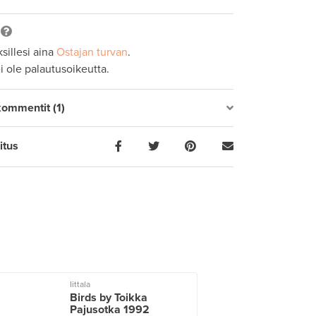
sillesi aina
Ostajan turvan
.
ei ole palautusoikeutta.
kommentit (1)
itus
Iittala
Birds by Toikka
Pajusotka 1992