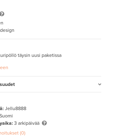
en
 design
uripöllö täysin uusi paketissa
seen
isuudet
ä:
Jellu8888
 Suomi
lyaika:
3 arkipäivää
moitukset (0)