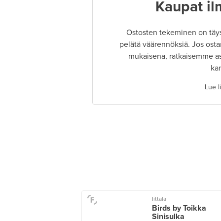
Kaupat il
Ostosten tekeminen on täysin
pelätä väärennöksiä. Jos osta
mukaisena, ratkaisemme as
ka
Lue l
Iittala
Birds by Toikka
Sinisulka