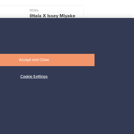
Iittala
Iittala X Issey Miyake
maljakko, vihreä
Myynnissä
1
Alkaen
149,00 €
Accept and Close
Cookie Settings
Tilaa