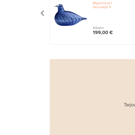
Myynnissä
1
Seuraajat
9
Alkaen
199,00 €
Tarjo