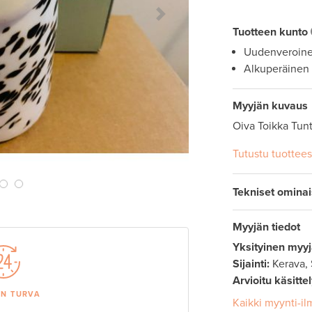
Next Slide
Tuotteen kunto
Uudenveroin
Alkuperäinen
Myyjän kuvaus
Oiva Toikka Tunt
Tutustu tuottee
Tekniset omina
Myyjän tiedot
Yksityinen myyj
Sijainti:
Kerava,
Arvioitu käsitte
AN TURVA
Kaikki myynti-il