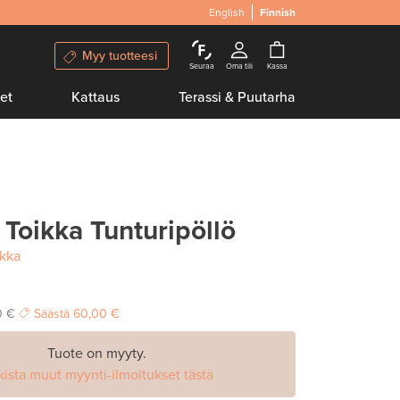
English
Finnish
Myy tuotteesi
Seuraa
Oma tili
Kassa
et
Kattaus
Terassi & Puutarha
 Toikka Tunturipöllö
ikka
0 €
Säästä
60,00 €
Tuote on myyty.
kista muut myynti-ilmoitukset tästä