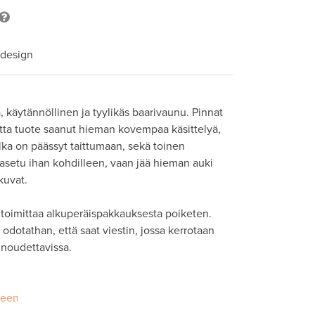
 design
, käytännöllinen ja tyylikäs baarivaunu. Pinnat 
utta tuote saanut hieman kovempaa käsittelyä, 
lka on päässyt taittumaan, sekä toinen 
 asetu ihan kohdilleen, vaan jää hieman auki 
uvat. 

toimittaa alkuperäispakkauksesta poiketen. 
odotathan, että saat viestin, jossa kerrotaan 
 noudettavissa.
seen