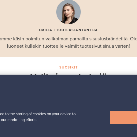
EMILIA | TUOTEASIANTUNTIJA
amme käsin poimitun valikoiman parhailta sisustusbrändeiltä. 
luoneet kullekin tuotteelle valmiit tuotesivut sinua varten!
SUOSIKIT
Valikoiman helmiä
Iittala
Birds by Toikka
 -
vuosilintu 2018 Luotsi
Myynnissä
1
ee to the storing of cookies on your device to
Seuraajat
6
 our marketing efforts.
Alkaen