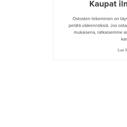
Kaupat il
Ostosten tekeminen on täysin
pelätä väärennöksiä. Jos osta
mukaisena, ratkaisemme as
ka
Lue l