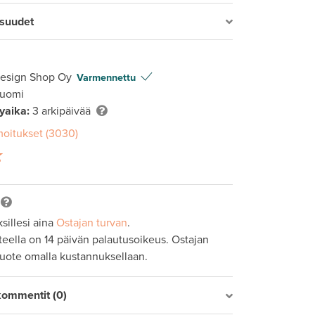
isuudet
Design Shop Oy
Varmennettu
Suomi
lyaika:
3 arkipäivää
moitukset (3030)
sillesi aina
Ostajan turvan
.
tteella on 14 päivän palautusoikeus. Ostajan
tuote omalla kustannuksellaan.
kommentit (0)