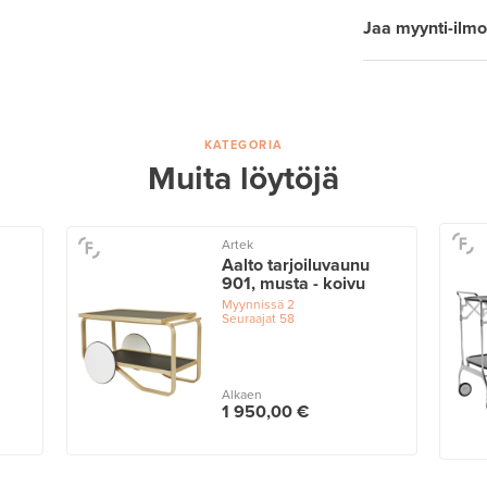
Jaa myynti-ilmo
KATEGORIA
Muita löytöjä
Artek
Aalto tarjoiluvaunu
901, musta - koivu
Myynnissä
2
Seuraajat
58
Alkaen
1 950,00 €