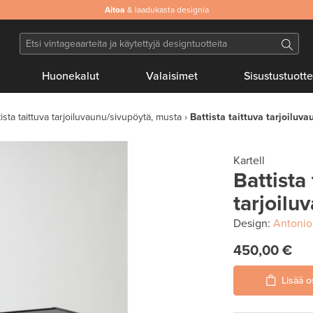
Aitoa
& laadukasta designia
Huonekalut
Valaisimet
Sisustustuotte
tista taittuva tarjoiluvaunu/sivupöytä, musta
Battista taittuva tarjoiluv
Kartell
Battista 
tarjoilu
Design:
Antonio 
450,00 €
Lisää o