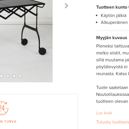
Tuotteen kunto
Next Slide
Käytön jälkiä
Alkuperäinen
Myyjän kuvaus
Pieneksi taittuva
melko siistit, m
sillä muutama ja
pöytälevyistä ei
reunasta. Katso k
Tuote saatetaan 
Noutotilauksissa 
tuotteen olevan
Lue lisää
Tutustu tuottee
AN TURVA