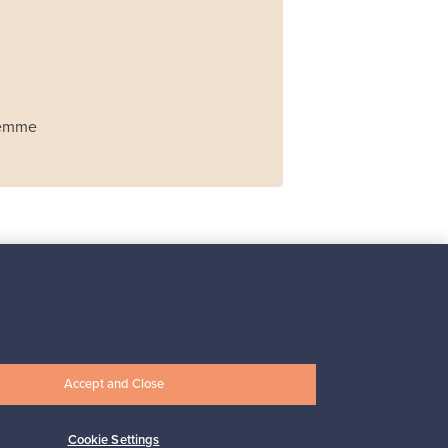
Olemme
Iittala
Iittala X Issey Miyake
maljakko, vihreä
Myynnissä
1
Accept and Close
Cookie Settings
Alkaen