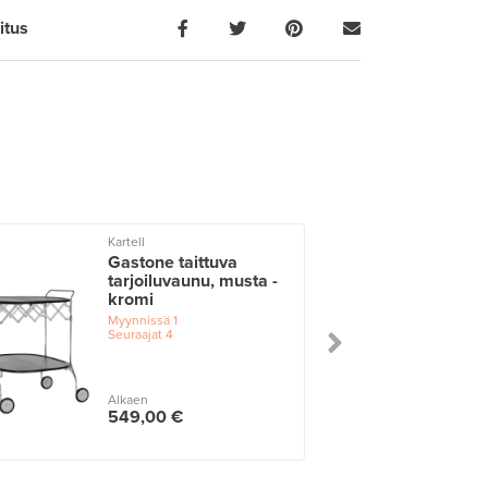
itus
Kartell
Gastone taittuva
tarjoiluvaunu, musta -
kromi
Myynnissä
1
Seuraajat
4
Alkaen
549,00 €