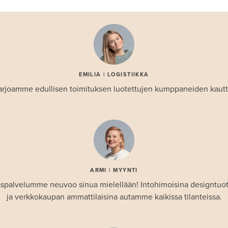
EMILIA | LOGISTIIKKA
arjoamme edullisen toimituksen luotettujen kumppaneiden kautt
ARMI | MYYNTI
spalvelumme neuvoo sinua mielellään! Intohimoisina designtuo
ja verkkokaupan ammattilaisina autamme kaikissa tilanteissa.