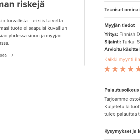
man riskejä
Tekniset omina
 turvallista – ei siis tarvetta
Myyjän tiedot
masi tuote ei saapuisi kuvaillun
Yritys:
Finnish 
ian yhdessä sinun ja myyjän
Sijainti:
Turku, 
nssa.
Arvioitu käsitte
isää
Kaikki myynti-il
Palautusoikeus
Tarjoamme ostok
Kuljetetulla tuo
tulee palauttaa 
Kysymykset ja 