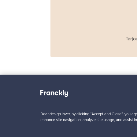
Tarjo
Haimi
Remmi 2-istuttava
sohva, musta nahka
punainen
Dear design lover, by clicking “Accept and Close”, you agr
Myynnissä
1
enhance site navigation, analyze site usage, and assist in
Alkaen