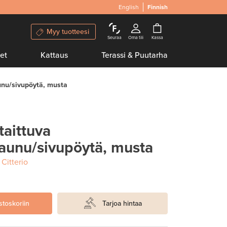
English
Finnish
Myy tuotteesi
Seuraa
Oma tili
Kassa
et
Kattaus
Terassi & Puutarha
aunu/sivupöytä, musta
taittuva
vaunu/sivupöytä, musta
Citterio
stoskoriin
Tarjoa hintaa