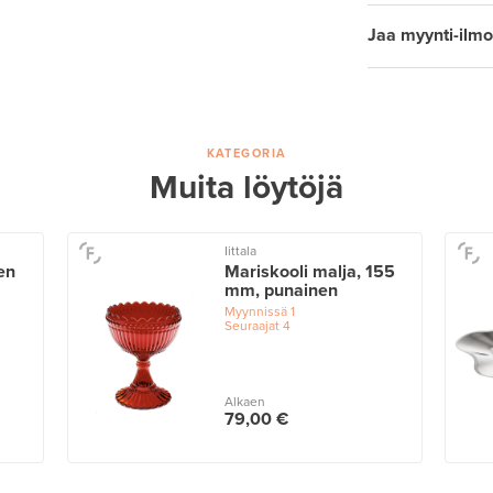
Jaa myynti-ilmo
KATEGORIA
Muita löytöjä
Iittala
en
Mariskooli malja, 155
mm, punainen
Myynnissä
1
Seuraajat
4
Alkaen
79,00 €