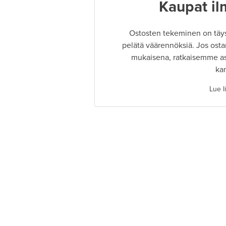
Kaupat il
Ostosten tekeminen on täysin
pelätä väärennöksiä. Jos osta
mukaisena, ratkaisemme as
ka
Lue l