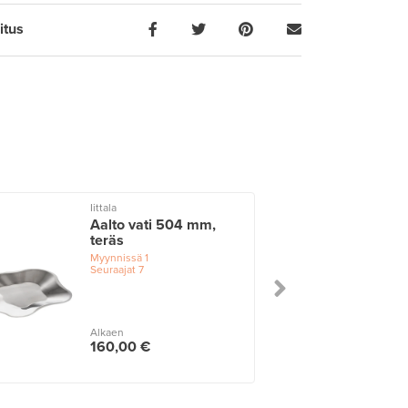
itus
Iittala
Aalto vati 504 mm,
teräs
Myynnissä
1
Seuraajat
7
Alkaen
160,00 €