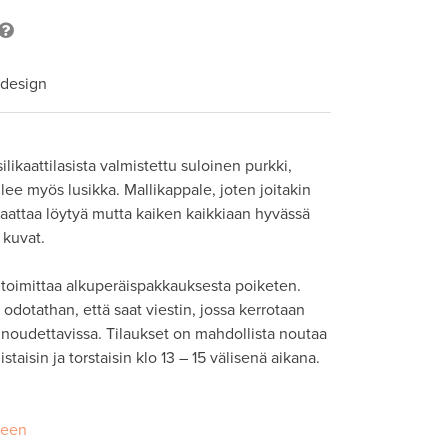
 design
likaattilasista valmistettu suloinen purkki, 
ee myös lusikka. Mallikappale, joten joitakin 
 saattaa löytyä mutta kaiken kaikkiaan hyvässä 
kuvat.

toimittaa alkuperäispakkauksesta poiketen. 
odotathan, että saat viestin, jossa kerrotaan 
noudettavissa. Tilaukset on mahdollista noutaa 
staisin ja torstaisin klo 13 – 15 välisenä aikana.
seen