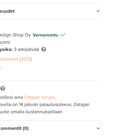
isuudet
Design Shop Oy
Varmennettu
Suomi
lyaika:
3 arkipäivää
moitukset (3031)
sillesi aina
Ostajan turvan
.
tteella on 14 päivän palautusoikeus. Ostajan
tuote omalla kustannuksellaan.
kommentit (0)