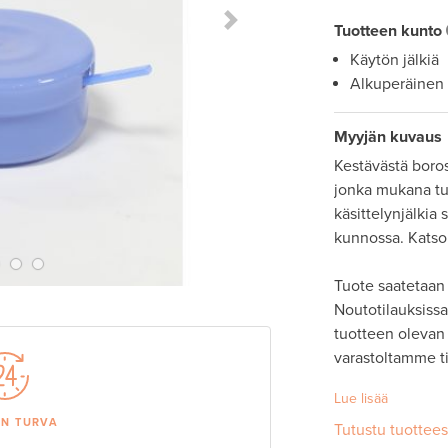
Next Slide
Tuotteen kunto
Käytön jälkiä
Alkuperäinen
Myyjän kuvaus
Kestävästä borosi
jonka mukana tul
käsittelynjälkia
kunnossa. Katso 
Tuote saatetaan 
Noutotilauksissa 
tuotteen olevan 
varastoltamme tii
Lue lisää
AN TURVA
Tutustu tuottee