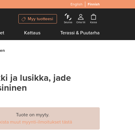
English
Finnish
Myy tuotteesi
Seuraa
Oma tili
Kassa
et
Kattaus
Terassi & Puutarha
nen
ki ja lusikka, jade
sininen
Tuote on myyty.
kista muut myynti-ilmoitukset tästä