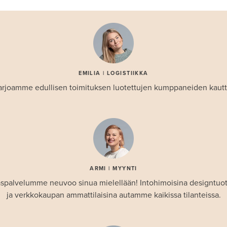
EMILIA | LOGISTIIKKA
arjoamme edullisen toimituksen luotettujen kumppaneiden kautt
ARMI | MYYNTI
spalvelumme neuvoo sinua mielellään! Intohimoisina designtuo
ja verkkokaupan ammattilaisina autamme kaikissa tilanteissa.