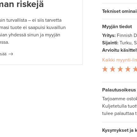
man riskejä
Tekniset omina
 turvallista – ei siis tarvetta
Myyjän tiedot
masi tuote ei saapuisi kuvaillun
ian yhdessä sinun ja myyjän
Yritys:
Finnish 
nssa.
Sijainti:
Turku, 
Arvioitu käsitte
isää
Kaikki myynti-il
Palautusoikeus
Tarjoamme ostok
Kuljetetulla tuo
tulee palauttaa 
Kysymykset ja 