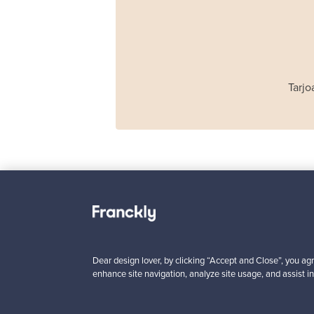
Tarjo
Haimi
Remmi 2-istuttava
sohva, musta nahka
punainen
Dear design lover, by clicking “Accept and Close”, you agr
Myynnissä
1
enhance site navigation, analyze site usage, and assist in
Alkaen