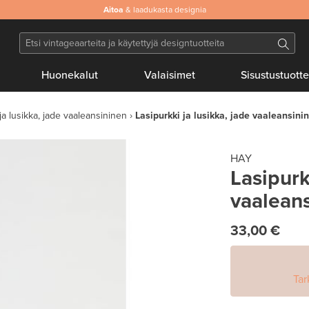
Aitoa
& laadukasta designia
Huonekalut
Valaisimet
Sisustustuotte
ja lusikka, jade vaaleansininen
Lasipurkki ja lusikka, jade vaaleansini
HAY
Lasipurk
vaalean
33,00 €
Tar