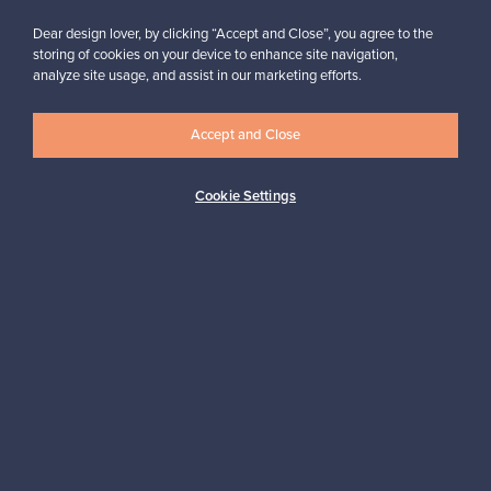
Dear design lover, by clicking “Accept and Close”, you agree to the
storing of cookies on your device to enhance site navigation,
analyze site usage, and assist in our marketing efforts.
Haluatko inspiroitua designista?
Tilaa uutiskirjeemme ja pysyt ajan tasalla!
Accept and Close
Cookie Settings
Tilaa
Aitoa designia
Turvalliset maksut