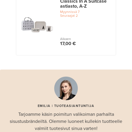
Classics In A Suitcase
astiasto, A-Z
Myynnissä
7
Seuraajat
2
Alkaen
17,00 €
EMILIA | TUOTEASIANTUNTIJA
Tarjoamme käsin poimitun valikoiman parhailta
sisustusbrändeiltä. Olemme luoneet kullekin tuotteelle
valmiit tuotesivut sinua varten!