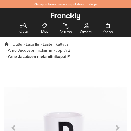
Ostajan turva
takaa kaupat ilman riskejä
Osta
Myy
Seuraa
Oma tili
Kassa
Uutta
Lapsille
Lasten kattaus
Arne Jacobsen melamiinikuppi A-Z
Arne Jacobsen melamiinikuppi P
Previous Slide
Next S