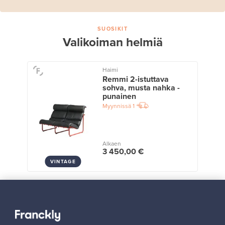
SUOSIKIT
Valikoiman helmiä
Haimi
Remmi 2-istuttava
sohva, musta nahka -
punainen
Myynnissä
1
Alkaen
3 450,00 €
VINTAGE
Näytä kaikki suosikit